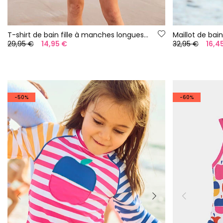
T-shirt de bain fille à manches longues UPF50+
29,95 €
14,95 €
32,95 €
16,4
-50%
-60%