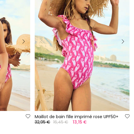
Maillot de bain fille imprimé rose UPF50+
32,95 €
16,45 €
13,15 €