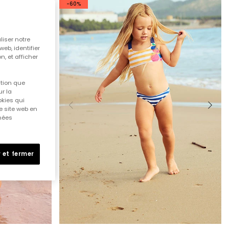
-60%
liser notre
web, identifier
n, et afficher
ition que
r la
okies qui
e site web en
nnées
 et fermer