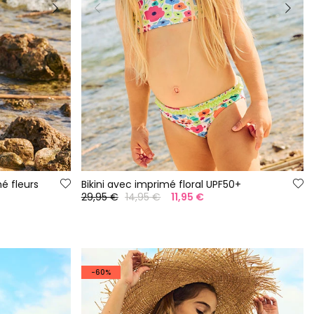
mé fleurs
Bikini avec imprimé floral UPF50+
29,95 €
14,95 €
11,95 €
-60%