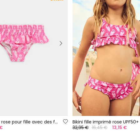
Maillot de bain rose pour fille avec des flamants roses UPF50+
Bikini fille imprimé rose UPF50+
 €
32,95 €
16,45 €
13,15 €