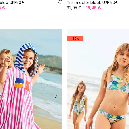
 bleu UPF50+
Trikini color block UPF 50+
5 €
32,95 €
16,45 €
-60%