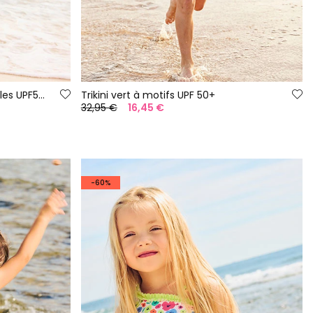
Bikini à imprimé feuilles tropicales UPF50+
Trikini vert à motifs UPF 50+
32,95 €
16,45 €
-60%