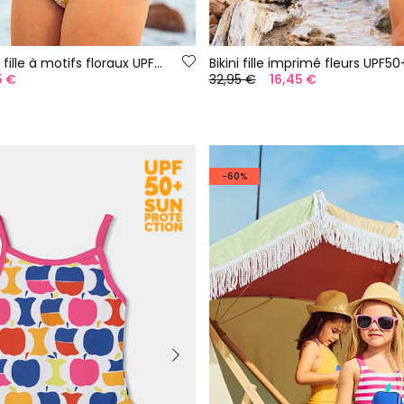
Maillot de bain fille à motifs floraux UPF50+
Bikini fille imprimé fleurs UPF50
5 €
32,95 €
16,45 €
-60%