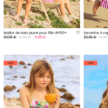
Maillot de bain jaune pour fille UPF50+
Serviette à c
29,95 €
14,95 €
11,95 €
29,95 €
14,95
-60%
-50%