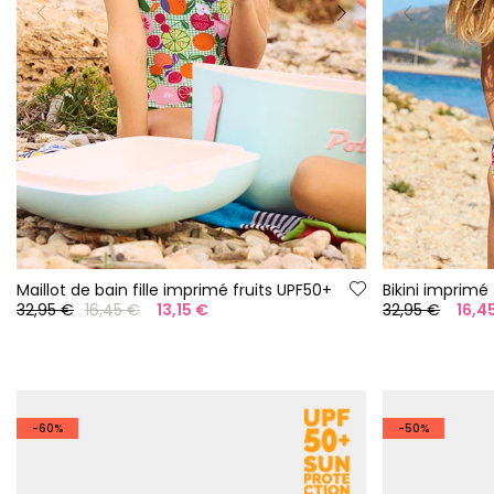
Maillot de bain fille imprimé fruits UPF50+
Bikini imprimé 
32,95 €
16,45 €
13,15 €
32,95 €
16,4
-60%
-50%