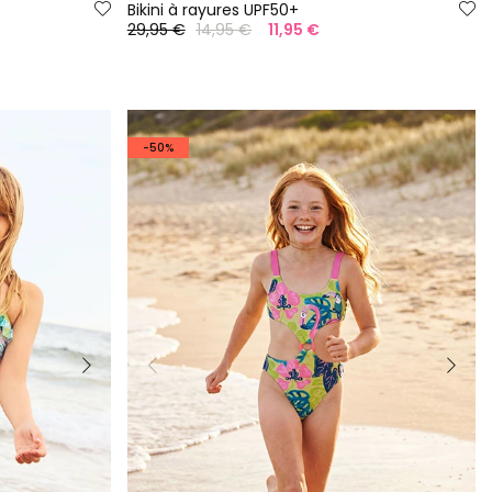
Bikini à rayures UPF50+
29,95 €
14,95 €
11,95 €
-50%