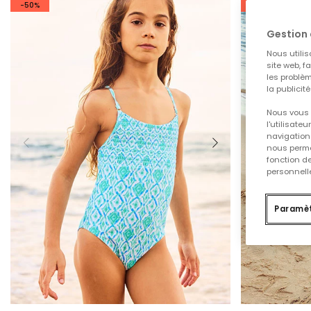
-50%
-50%
Gestion 
Nous utilis
site web, f
les problèm
la publicit
Nous vous 
l'utilisate
navigation 
nous permet
fonction d
personnelle
Paramèt