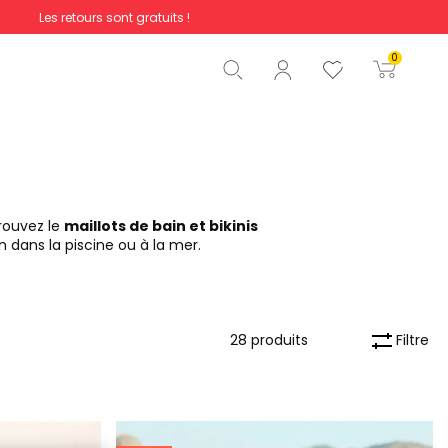
Les retours sont gratuits !
Total
0,00 €
0
Commencer la commande
rouvez le
maillots de bain et bikinis
n dans la piscine ou à la mer.
Filtre
28 produits