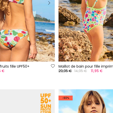
fruits fille UPF50+
Maillot de bain pour fille impri
5 €
29,95 €
14,95 €
11,95 €
-60%