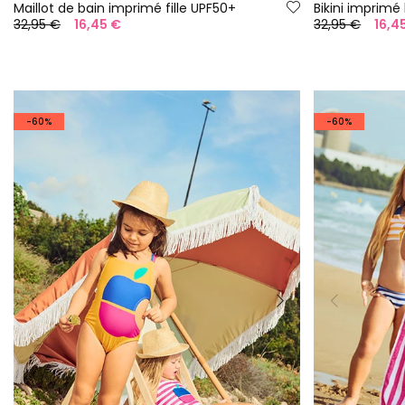
Maillot de bain imprimé fille UPF50+
Bikini imprimé
32,95 €
16,45 €
32,95 €
16,4
-60%
-60%