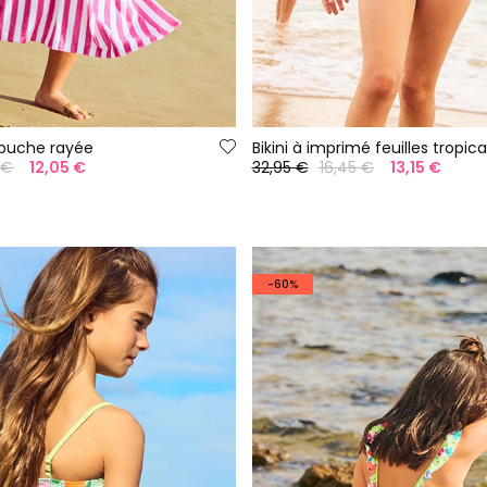
apuche rayée
 €
12,05 €
32,95 €
16,45 €
13,15 €
-60%