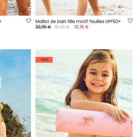
+
Maillot de bain fille motif feuilles UPF50+
32,95 €
16,45 €
13,15 €
-50%