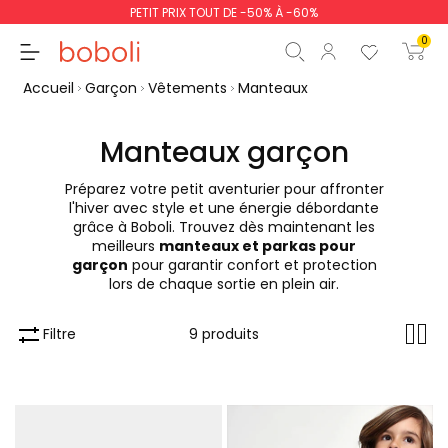
PETIT PRIX TOUT DE -50% À -60%
0
Accueil
Garçon
Vêtements
Manteaux
Manteaux garçon
Préparez votre petit aventurier pour affronter
Sous-total
0,00 €
l'hiver avec style et une énergie débordante
grâce à Boboli. Trouvez dès maintenant les
Total
0,00 €
meilleurs
manteaux et parkas pour
garçon
pour garantir confort et protection
poursuit
Commencer la comm
lors de chaque sortie en plein air.
Filtre
9 produits