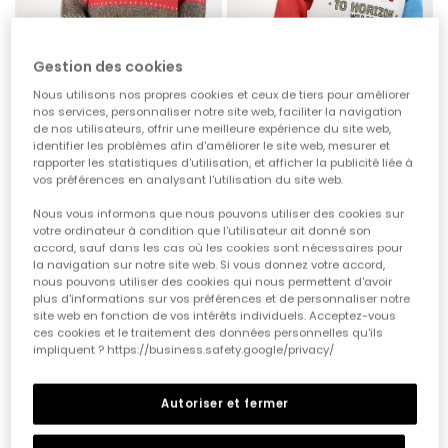
Gestion des cookies
Nous utilisons nos propres cookies et ceux de tiers pour améliorer
nos services, personnaliser notre site web, faciliter la navigation
de nos utilisateurs, offrir une meilleure expérience du site web,
Pull garçon écru à rayures multicolores
Sweat-shirt molleton écru garçon à capuche Highway 84
identifier les problèmes afin d'améliorer le site web, mesurer et
rapporter les statistiques d'utilisation, et afficher la publicité liée à
39,95 €
35,95 €
vos préférences en analysant l'utilisation du site web.
Nous vous informons que nous pouvons utiliser des cookies sur
votre ordinateur à condition que l'utilisateur ait donné son
accord, sauf dans les cas où les cookies sont nécessaires pour
la navigation sur notre site web. Si vous donnez votre accord,
nous pouvons utiliser des cookies qui nous permettent d'avoir
plus d'informations sur vos préférences et de personnaliser notre
site web en fonction de vos intérêts individuels. Acceptez-vous
ces cookies et le traitement des données personnelles qu'ils
impliquent ? https://business.safety.google/privacy/
Autoriser et fermer