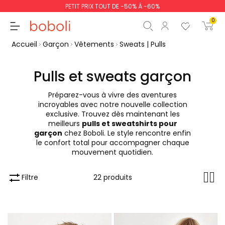
PETIT PRIX TOUT DE -50% À -60%
0
Accueil
Garçon
Vêtements
Sweats | Pulls
Pulls et sweats garçon
Préparez-vous à vivre des aventures
Sous-total
0,00 €
incroyables avec notre nouvelle collection
exclusive. Trouvez dès maintenant les
Total
0,00 €
meilleurs
pulls et sweatshirts pour
garçon
chez Boboli. Le style rencontre enfin
poursuit
Commencer la comm
le confort total pour accompagner chaque
mouvement quotidien.
Filtre
22 produits