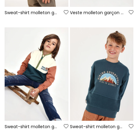
Sweat-shirt molleton garçon kaki imprimé plaques d\'immatriculation
Veste molleton garçon imprimé plaques kaki
Sweat-shirt molleton garçon écru tricolore Hiking Adventures
Sweat-shirt molleton garçon vert broderie montagnes