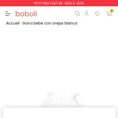
PETIT PRIX TOUT DE -50% À -60%
0
Accueil
Gorra bebé con orejas blanca
Sous-total
0,00 €
Total
0,00 €
poursuit
Commencer la comm