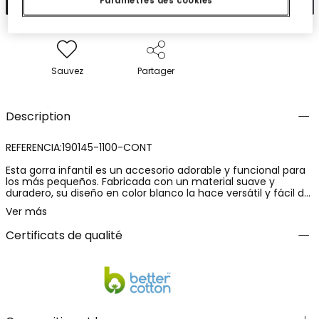
Paramètres des cookies
Sauvez
Partager
Description
REFERENCIA:190145-1100-CONT
Esta gorra infantil es un accesorio adorable y funcional para
los más pequeños. Fabricada con un material suave y
duradero, su diseño en color blanco la hace versátil y fácil de
combinar. Incluye orejitas en la parte superior, añadiendo un
Ver más
toque divertido y encantador. Disponible en tallas desde
XXS42 hasta M/50, es adecuada para bebés y niños de hasta
Certificats de qualité
12 años. Perfecta para proteger del sol y añadir estilo a
cualquier conjunto casual, esta gorra es una opción práctica
y moderna para el día a día.