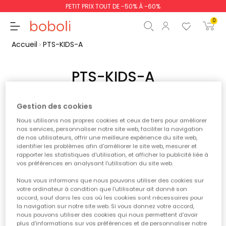
PETIT PRIX TOUT DE -50% À -60%
0
Accueil
PTS-KIDS-A
PTS-KIDS-A
Aucun produit n'est encore disponible
Sous-total
0,00 €
Gestion des cookies
Restez à l'écoute ! D'autres produits seront affichés ici au
Total
0,00 €
fur et à mesure qu'ils seront ajoutés.
Nous utilisons nos propres cookies et ceux de tiers pour améliorer
nos services, personnaliser notre site web, faciliter la navigation
de nos utilisateurs, offrir une meilleure expérience du site web,
poursuit
Commencer la comm
identifier les problèmes afin d'améliorer le site web, mesurer et
rapporter les statistiques d'utilisation, et afficher la publicité liée à
vos préférences en analysant l'utilisation du site web.
*Remise appliquée sur le
Nous vous informons que nous pouvons utiliser des cookies sur
prix saisonnier
votre ordinateur à condition que l'utilisateur ait donné son
accord, sauf dans les cas où les cookies sont nécessaires pour
la navigation sur notre site web. Si vous donnez votre accord,
nous pouvons utiliser des cookies qui nous permettent d'avoir
plus d'informations sur vos préférences et de personnaliser notre