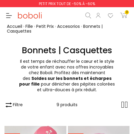
PETIT PRIX TOUT DE -50% À -60%
0
Accueil
Fille
Petit Prix
Accesorios
Bonnets |
Casquettes
Bonnets | Casquettes
Sous-total
0,00 €
Il est temps de réchauffer le cœur et le style
de votre enfant avec nos offres incroyables
Total
0,00 €
chez Boboli. Profitez dès maintenant
des
Soldes sur les bonnets et écharpes
poursuit
Commencer la comm
pour fille
pour dénicher des pépites colorées
et ultra-douces à prix réduit.
Filtre
9 produits