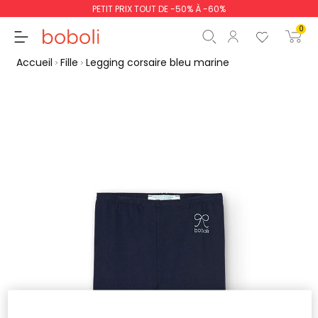
PETIT PRIX TOUT DE -50% À -60%
0
Accueil
Fille
Legging corsaire bleu marine
Sous-total
0,00 €
Total
0,00 €
poursuit
Commencer la comm