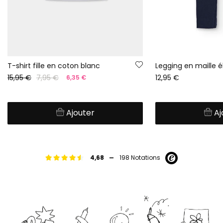
T-shirt fille en coton blanc
15,95 €
7,95 €
12,95 €
6,35 €
Ajouter
Aj
-
4,68
198 Notations