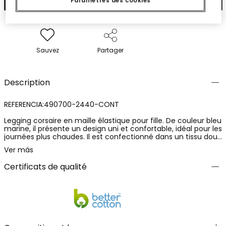
Paramètres des cookies
Sauvez
Partager
Description
REFERENCIA:490700-2440-CONT
Legging corsaire en maille élastique pour fille. De couleur bleu
marine, il présente un design uni et confortable, idéal pour les
journées plus chaudes. Il est confectionné dans un tissu doux
et flexible, avec une composition de 92% coton et 8%
Ver más
élasthanne, garantissant confort, élasticité et liberté de
mouvement. Une pièce pratique et polyvalente, parfaite pour
Certificats de qualité
un usage quotidien et facile à associer avec différents styles.