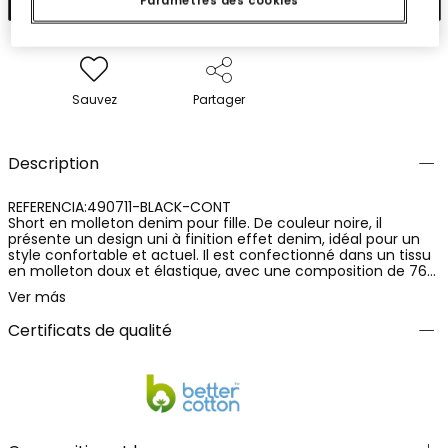
Paramètres des cookies
Sauvez
Partager
Description
REFERENCIA:490711-BLACK-CONT
Short en molleton denim pour fille. De couleur noire, il
présente un design uni à finition effet denim, idéal pour un
style confortable et actuel. Il est confectionné dans un tissu
en molleton doux et élastique, avec une composition de 76%
coton, 16% polyéster et 8% élastanne, offrant confort,
Ver más
flexibilité et un ajustement agréable. Un vêtement pratique
et polyvalent, parfait pour l'usage quotidien et pour créer des
Certificats de qualité
tenues décontractées.