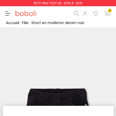
PETIT PRIX TOUT DE -50% À -60%
0
Accueil
Fille
Short en molleton denim noir
Sous-total
0,00 €
Total
0,00 €
poursuit
Commencer la comm