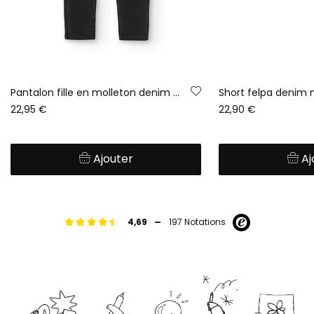
Pantalon fille en molleton denim noir
Short felpa denim 
22,95 €
22,90 €
Ajouter
Aj
-
4,69
197 Notations