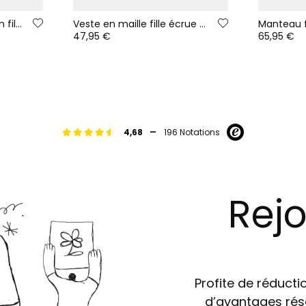
Sweat-shirt en molleton fille fraise à capuche imprimée
Veste en maille fille écrue multicolore à capuche
47,95 €
65,95 €
-
4,68
196 Notations
Rejo
Profite de réductio
d’avantages rés