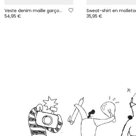
Veste denim maille garçon bleu avec col molleton
54,95 €
35,95 €