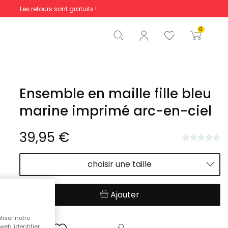
Les retours sont gratuits !
Total
0,00 €
0
Commencer la commande
Ensemble en maille fille bleu
marine imprimé arc-en-ciel
39,95 €
choisir une taille
Ajouter
liser notre
web, identifier