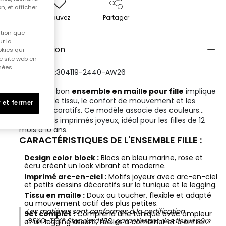
n, et afficher
Sauvez
Partager
ition que
r la
Description
okies qui
e site web en
nnées
RÉFÉRENCE:304119-2440-AW26
Choisir un bon
ensemble en maille pour fille
implique
d'évaluer le tissu, le confort de mouvement et les
 et fermer
détails décoratifs. Ce modèle associe des couleurs
vives à des imprimés joyeux, idéal pour les filles de 12
mois à 10 ans.
CARACTÉRISTIQUES DE L'ENSEMBLE FILLE :
Design color block :
Blocs en bleu marine, rose et
écru créent un look vibrant et moderne.
Imprimé arc-en-ciel :
Motifs joyeux avec arc-en-ciel
et petits dessins décoratifs sur la tunique et le legging.
Tissu en maille :
Doux au toucher, flexible et adapté
au mouvement actif des plus petites.
Les matières sont conformes à la certification
Set complet :
Comprend une tunique avec ampleur
OEKO-TEX® Standard 100
, garantissant des tissus sûrs
et un legging assorti, faciles à combiner et à enfiler.