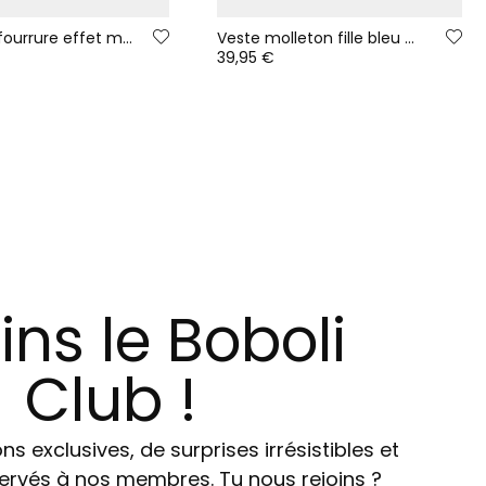
Manteau fourrure effet mouton fille écru imprimé multicolore
Veste molleton fille bleu marine imprimé fleurs
39,95 €
ins le Boboli
Club !
ns exclusives, de surprises irrésistibles et
ervés à nos membres. Tu nous rejoins ?