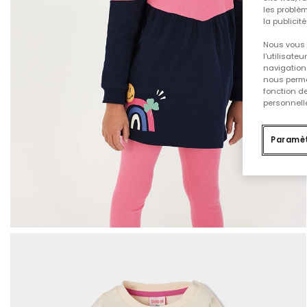
les problèm
la publicit
Nous vous 
l'utilisate
navigation 
nous permet
fonction d
personnelle
Paramèt