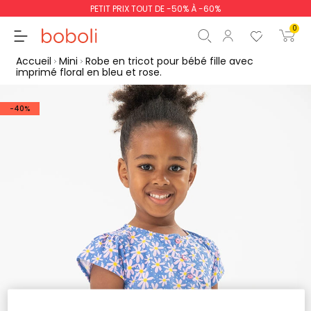
PETIT PRIX TOUT DE -50% À -60%
0
Accueil
Mini
Robe en tricot pour bébé fille avec
imprimé floral en bleu et rose.
-40%
Sous-total
0,00 €
Total
0,00 €
poursuit
Commencer la comm