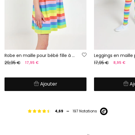
Robe en maille pour bébé fille à motif rayé multicolore
29,95 €
17,95 €
17,95 €
8,95 €
Ajouter
Aj
-
4,69
197 Notations