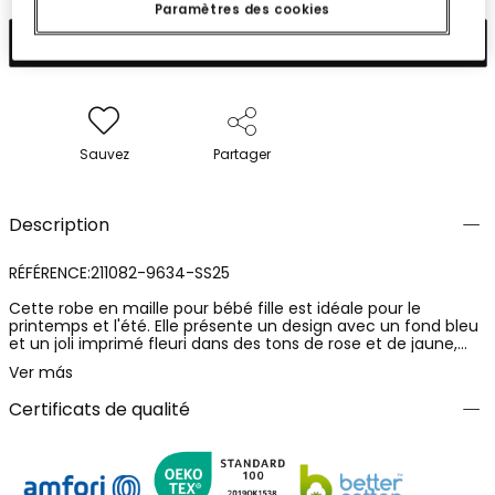
Paramètres des cookies
Ajouter
Sauvez
Partager
Description
RÉFÉRENCE:211082-9634-SS25
Cette robe en maille pour bébé fille est idéale pour le
printemps et l'été. Elle présente un design avec un fond bleu
et un joli imprimé fleuri dans des tons de rose et de jaune,
apportant une touche joyeuse et fraîche. La robe est dotée
Ver más
d'une fermeture à boutons à l'avant pour faciliter l'habillage
et d'un design sans manches pour plus de confort. Elle est
Certificats de qualité
confectionnée dans un matériau doux et léger, parfait pour
les climats chauds. Disponible en tailles couvrant un éventail
continu de 6 mois à 8 ans, c'est une option charmante pour
toute occasion, à combiner avec des accessoires de
couleurs neutres pour un look équilibré.