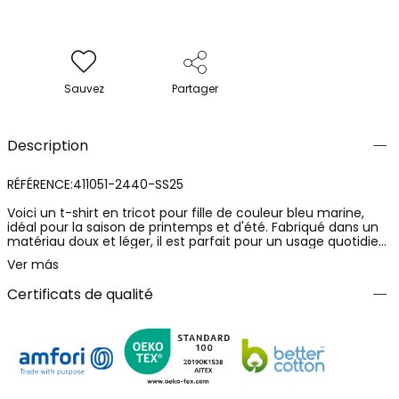
Sauvez
Partager
Description
RÉFÉRENCE:411051-2440-SS25
Voici un t-shirt en tricot pour fille de couleur bleu marine,
idéal pour la saison de printemps et d'été. Fabriqué dans un
matériau doux et léger, il est parfait pour un usage quotidien.
Le t-shirt présente un design amusant avec un texte
Ver más
accrocheur et des détails floraux. Il est disponible en tailles
pour les filles entre 4 et 16 ans. Sa coupe confortable permet
Certificats de qualité
une liberté de mouvement, étant idéal pour les activités
quotidiennes. Associez-le avec des shorts ou des jupes pour
un look frais et joyeux. C'est une option moderne et
polyvalente pour la garde-robe de toute fille.