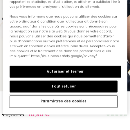
rapporter les statistiques d'utilisation, et afficher la publicité liée à
vos préférences en analysant l'utilisation du site web.
Nous vous informons que nous pouvons utiliser des cookies sur
votre ordinateur à condition que l'utilisateur ait donné son
accord, sauf dans les cas où les cookies sont nécessaires pour
la navigation sur notre site web. Si vous donnez votre accord,
nous pouvons utiliser des cookies qui nous permettent d'avoir
plus d'informations sur vos préférences et de personnaliser notre
site web en fonction de vos intérêts individuels. Acceptez-vous
ces cookies et le traitement des données personnelles qu'ils
impliquent ? https://business.safety.google/privacy/
Autoriser et fermer
1
2
3
4
5
Tout refuser
T-shirt en tricot pour fille en bleu marine
Paramètres des cookies
22,95 €
10,95 €