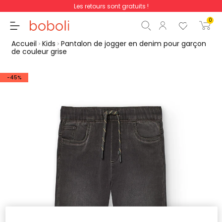
Les retours sont gratuits !
0
Accueil
Kids
Pantalon de jogger en denim pour garçon
de couleur grise
-45%
Sous-total
0,00 €
Total
0,00 €
poursuit
Commencer la comm