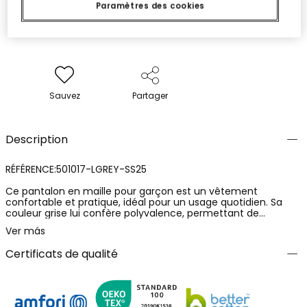
Paramètres des cookies
Sauvez
Partager
Description
RÉFÉRENCE:501017-LGREY-SS25
Ce pantalon en maille pour garçon est un vêtement
confortable et pratique, idéal pour un usage quotidien. Sa
couleur grise lui confère polyvalence, permettant de
l'associer facilement avec différents t-shirts ou sweat-shirts.
Ver más
Il est conçu avec un système d'ajustement à la taille,
garantissant une coupe parfaite. Ce pantalon est disponible
Certificats de qualité
en tailles de 4 à 16 ans. C'est une excellente option pour
habiller votre petit avec style et confort tout au long de
l'année.