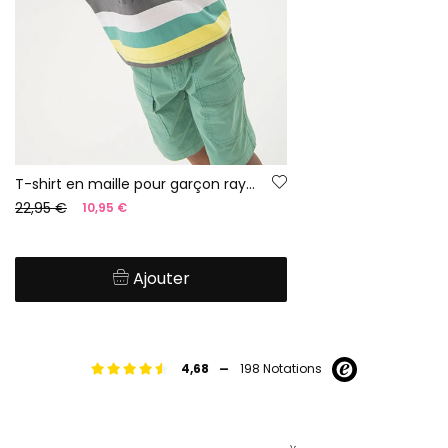
T-shirt en maille pour garçon rayée en vert, gris et jaune.
22,95 €
10,95 €
Ajouter
-
4,68
198 Notations