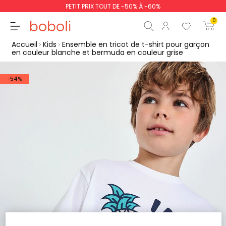
PETIT PRIX TOUT DE -50% À -60%
0
Accueil
Kids
Ensemble en tricot de t-shirt pour garçon
en couleur blanche et bermuda en couleur grise
-54%
Sous-total
0,00 €
Total
0,00 €
poursuit
Commencer la comm