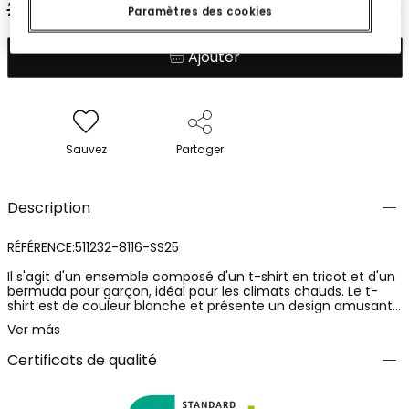
27,95 €
12,95 €
Paramètres des cookies
Ajouter
Sauvez
Partager
Description
RÉFÉRENCE:511232-8116-SS25
Il s'agit d'un ensemble composé d'un t-shirt en tricot et d'un
bermuda pour garçon, idéal pour les climats chauds. Le t-
shirt est de couleur blanche et présente un design amusant
avec un personnage en forme de fruit et un texte
Ver más
accrocheur, ce qui lui ajoute une touche joyeuse. Le
bermuda est de couleur grise, offrant un contraste attrayant.
Certificats de qualité
Son tissu est doux et confortable, parfait pour le quotidien. Il
est disponible en tailles pour les âges de 4 à 16 ans. Cet
ensemble est polyvalent et peut être facilement assorti à
divers vêtements.