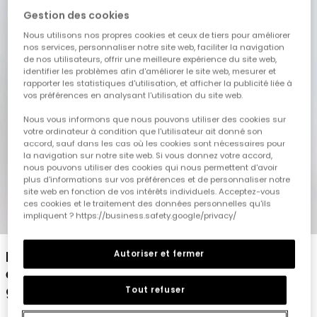
Gestion des cookies
Nous utilisons nos propres cookies et ceux de tiers pour améliorer
nos services, personnaliser notre site web, faciliter la navigation
de nos utilisateurs, offrir une meilleure expérience du site web,
identifier les problèmes afin d'améliorer le site web, mesurer et
rapporter les statistiques d'utilisation, et afficher la publicité liée à
vos préférences en analysant l'utilisation du site web.
Nous vous informons que nous pouvons utiliser des cookies sur
votre ordinateur à condition que l'utilisateur ait donné son
accord, sauf dans les cas où les cookies sont nécessaires pour
la navigation sur notre site web. Si vous donnez votre accord,
nous pouvons utiliser des cookies qui nous permettent d'avoir
plus d'informations sur vos préférences et de personnaliser notre
site web en fonction de vos intérêts individuels. Acceptez-vous
ces cookies et le traitement des données personnelles qu'ils
impliquent ? https://business.safety.google/privacy/
1
2
3
4
5
6
7
8
Ensemble en tricot de t-shirt pour garçon
Autoriser et fermer
en couleur blanche et bermuda en couleur
grise
Tout refuser