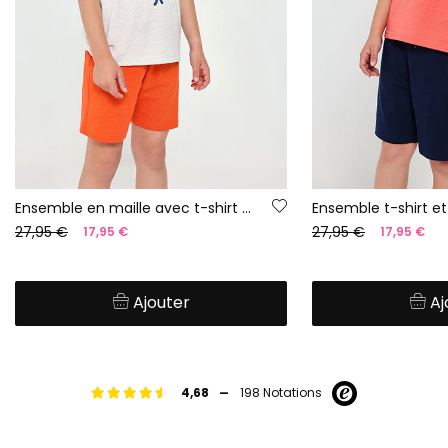
Ensemble en maille avec t-shirt gris et bermuda orange pour enfant.
27,95 €
27,95 €
17,95 €
17,95 €
Ajouter
Aj
-
4,68
198 Notations