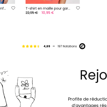
T-shirt en maille pour enfant avec motif à rayures bleu, vert et rouge.
T-shirt en maille pour garçon de couleur rouge
22,95 €
10,95 €
-
4,69
197 Notations
Rejo
Profite de réductio
d’avantages rés