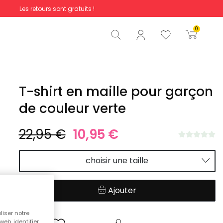
Les retours sont gratuits !
Total
0,00 €
0
Commencer la commande
T-shirt en maille pour garçon
de couleur verte
22,95 €
10,95 €
choisir une taille
Ajouter
liser notre
web, identifier