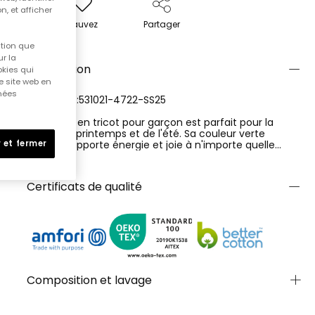
n, et afficher
Sauvez
Partager
ition que
r la
Description
okies qui
e site web en
nnées
RÉFÉRENCE:531021-4722-SS25
Ce t-shirt en tricot pour garçon est parfait pour la
saison du printemps et de l'été. Sa couleur verte
vibrante apporte énergie et joie à n'importe quelle
 et fermer
tenue. Il est confectionné avec un tissu doux et léger,
Ver más
idéal pour rester confortable lors des jours chauds. Le
design inclut un imprimé de texte et de palmiers, qui lui
Certificats de qualité
donne une touche aventureuse. Il convient aux âges
compris entre 4 et 16 ans. Ce t-shirt peut facilement
être assorti avec des shorts ou des jeans pour un look
décontracté et amusant.
Composition et lavage