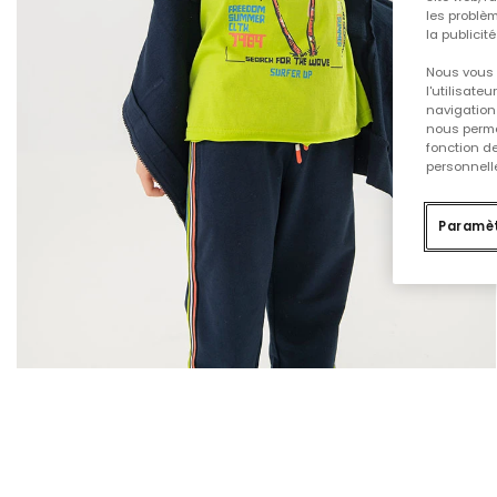
les problèm
la publicit
Nous vous 
l'utilisate
navigation 
nous permet
fonction d
personnelle
Paramèt