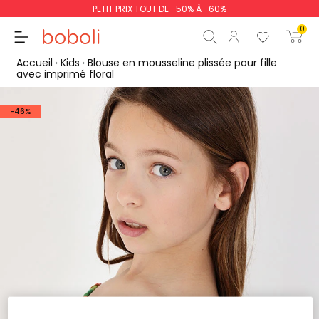
PETIT PRIX TOUT DE -50% À -60%
0
Accueil
Kids
Blouse en mousseline plissée pour fille
avec imprimé floral
-46%
Sous-total
0,00 €
Total
0,00 €
poursuit
Commencer la comm