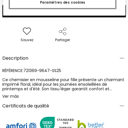
Paramètres des cookies
Ajouter
Sauvez
Partager
Description
RÉFÉRENCE:721369-9647-SS25
Ce chemisier en mousseline pour fille présente un charmant
imprimé floral, idéal pour les journées ensoleillées de
printemps et d'été. Son tissu léger garantit confort et
fraîcheur, tandis que les bretelles ajustables s'adaptent
Ver más
parfaitement au corps. Disponible pour les filles de 4 à 16 ans,
c'est un vêtement polyvalent qui peut être assorti avec des
Certificats de qualité
jupes ou des shorts. Le fond blanc, parsemé de tons vibrants
comme le rouge, le vert et le bleu, apporte une touche
joyeuse. Parfait pour les occasions informelles ou festives, il
maintient toujours un style chic et amusant.