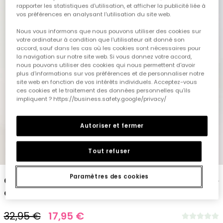
rapporter les statistiques d'utilisation, et afficher la publicité liée à
vos préférences en analysant l'utilisation du site web.
Nous vous informons que nous pouvons utiliser des cookies sur
votre ordinateur à condition que l'utilisateur ait donné son
accord, sauf dans les cas où les cookies sont nécessaires pour
la navigation sur notre site web. Si vous donnez votre accord,
nous pouvons utiliser des cookies qui nous permettent d'avoir
plus d'informations sur vos préférences et de personnaliser notre
site web en fonction de vos intérêts individuels. Acceptez-vous
ces cookies et le traitement des données personnelles qu'ils
impliquent ? https://business.safety.google/privacy/
Autoriser et fermer
Tout refuser
1
2
3
4
5
Paramètres des cookies
Chemise en lin pour enfant de couleur verte
à manches longues
32,95 €
17,95 €