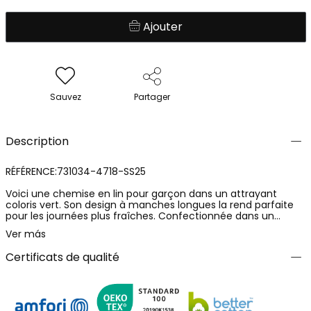
Ajouter
Sauvez
Partager
Description
RÉFÉRENCE:731034-4718-SS25
Voici une chemise en lin pour garçon dans un attrayant
coloris vert. Son design à manches longues la rend parfaite
pour les journées plus fraîches. Confectionnée dans un
matériau léger et confortable, elle s'adapte bien à
Ver más
différentes occasions, allant d'une sortie décontractée à des
événements un peu plus formels. Le vêtement est disponible
Certificats de qualité
dans des tailles allant de 4 à 16 ans. Avec des détails
remarquables, tels qu'une petite broderie, c'est une option
polyvalente qui peut être facilement assortie à des
pantalons courts ou longs. Idéale pour un style moderne et
chic.