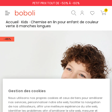
PETIT PRIX TOUT DE -50% À -60%
0
Accueil
Kids
Chemise en lin pour enfant de couleur
verte à manches longues
-46%
Sous-total
0,00 €
Total
0,00 €
poursuit
Commencer la comm
Gestion des cookies
Nous utilisons nos propres cookies et ceux de tiers pour améliorer
nos services, personnaliser notre site web, faciliter la navigation
de nos utilisateurs, offrir une meilleure expérience du site web,
identifier les problèmes afin d'améliorer le site web, mesurer et