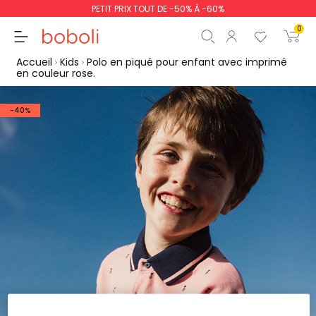
PETIT PRIX TOUT DE -50% À -60%
0
Accueil
Kids
Polo en piqué pour enfant avec imprimé
en couleur rose.
-40%
Sous-total
0,00 €
Total
0,00 €
poursuit
Commencer la comm