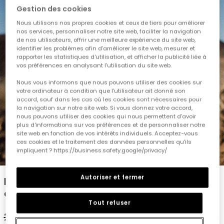
Gestion des cookies
Nous utilisons nos propres cookies et ceux de tiers pour améliorer
nos services, personnaliser notre site web, faciliter la navigation
de nos utilisateurs, offrir une meilleure expérience du site web,
identifier les problèmes afin d'améliorer le site web, mesurer et
rapporter les statistiques d'utilisation, et afficher la publicité liée à
vos préférences en analysant l'utilisation du site web.
Nous vous informons que nous pouvons utiliser des cookies sur
votre ordinateur à condition que l'utilisateur ait donné son
accord, sauf dans les cas où les cookies sont nécessaires pour
la navigation sur notre site web. Si vous donnez votre accord,
nous pouvons utiliser des cookies qui nous permettent d'avoir
plus d'informations sur vos préférences et de personnaliser notre
site web en fonction de vos intérêts individuels. Acceptez-vous
ces cookies et le traitement des données personnelles qu'ils
impliquent ? https://business.safety.google/privacy/
1
2
3
4
5
Autoriser et fermer
Polo en piqué pour enfant avec imprimé en
couleur rose.
Tout refuser
29,95 €
17,95 €