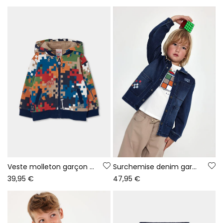
Veste molleton garçon imprimé pixels multicolore
Surchemise denim garçon bleu Game On
39,95 €
47,95 €