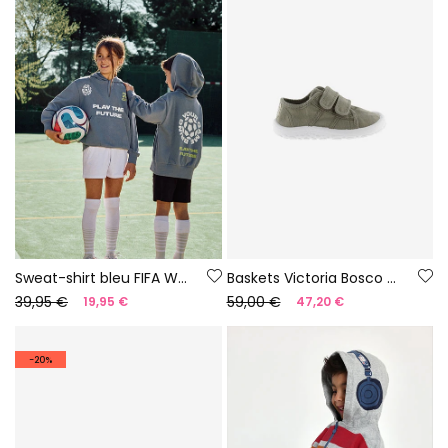
Sweat-shirt bleu FIFA WORLD CUP 2026© X Boboli
Baskets Victoria Bosco barefoot en toile couleur aloe
39,95 €
59,00 €
19,95 €
47,20 €
-20%