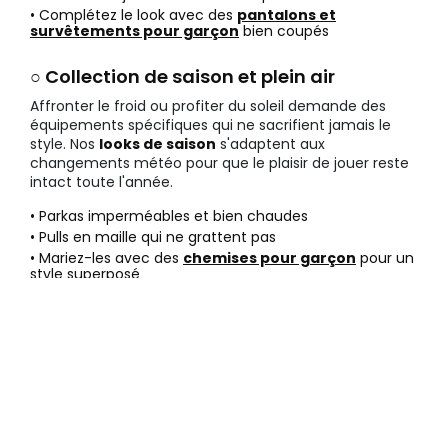
• Complétez le look avec des
pantalons et
survêtements pour garçon
bien coupés
○ Collection de saison et plein air
Affronter le froid ou profiter du soleil demande des
équipements spécifiques qui ne sacrifient jamais le
style. Nos
looks de saison
s'adaptent aux
changements météo pour que le plaisir de jouer reste
intact toute l'année.
• Parkas imperméables et bien chaudes
• Pulls en maille qui ne grattent pas
• Mariez-les avec des
chemises pour garçon
pour un
style superposé
Avantages de choisir Boboli pour
la mode enfant garçon
Faire confiance à notre expertise, c'est choisir des
pièces uniques conçues avec passion et un savoir-
faire reconnu dans l'univers de l'enfance. Profitez d'un