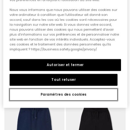
Nous vous informons que nous pouvons utiliser des cookies sur
votre ordinateur à condition que l'utilisateur ait donné son
accord, sauf dans les cas où les cookies sont nécessaires pour
la navigation sur notre site web. Si vous donnez votre accord,
nous pouvons utiliser des cookies qui nous permettent d'avoir
plus d'informations sur vos préférences et de personnaliser notre
site web en fonction de vos intérêts individuels. Acceptez-vous
ces cookies et le traitement des données personnelles qu'ils
impliquent ? https://business.safety.google/privacy/
Pantalón de niño en gris
Pantalon pour enfant en denim bleu
Autoriser et fermer
17,90 €
29,95 €
14,95 €
Tout refuser
Paramètres des cookies