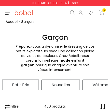
PETIT PRIX TOUT DE -50% À -60%
0
Accueil
Garçon
Garçon
Préparez-vous à dynamiser le dressing de vos
Sous-total
0,00 €
petits explorateurs avec une collection pleine
de vie et de couleurs. Chez Boboli, nous
Total
0,00 €
créons la meilleure
mode enfant
garçon
pour que chaque aventure soit
poursuit
Commencer la comm
vécue intensément.
Petit Prix
Nouvelles
Vêtemen
Filtre
450 produits