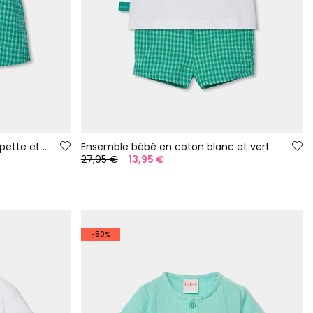
Ensemble pour bébé avec salopette et t-shirt en coton à carreaux
Ensemble bébé en coton blanc et vert
27,95 €
13,95 €
-50%