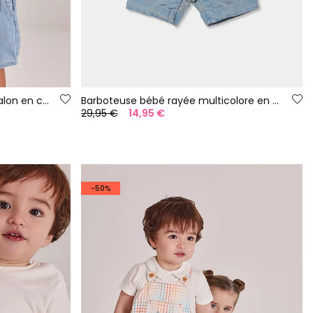
Ensemble bébé t-shirt et pantalon en coton jaune bleu
Barboteuse bébé rayée multicolore en coton
29,95 €
14,95 €
-50%