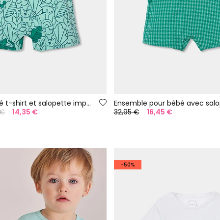
Ensemble bébé t-shirt et salopette imprimé vert
 €
14,35 €
32,95 €
16,45 €
-50%