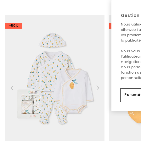
Gestion 
Nous utilis
-50%
-50%
site web, f
les problèm
la publicit
Nous vous 
l'utilisate
navigation 
nous permet
fonction d
personnelle
Paramèt