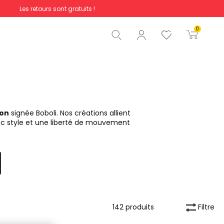
Les retours sont gratuits !
Total
0,00 €
0
Commencer la commande
on
signée Boboli. Nos créations allient
c style et une liberté de mouvement
Filtre
142 produits