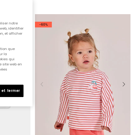
liser notre
-60%
web, identifier
n, et afficher
ition que
r la
okies qui
e site web en
nnées
 et fermer