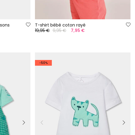
ssons
T-shirt bébé coton rayé
19,95 €
9,95 €
7,95 €
-50%