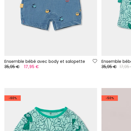
Ensemble bébé avec body et salopette
35,95 €
17,95 €
35,95 €
17,95
-60%
-50%