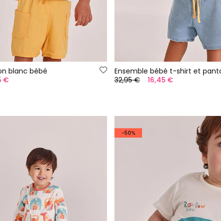
on blanc bébé
5 €
32,95 €
16,45 €
-50%