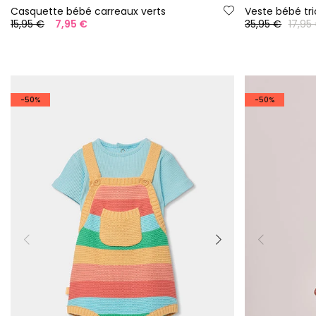
Casquette bébé carreaux verts
Veste bébé tri
15,95 €
7,95 €
35,95 €
17,95
-50%
-50%