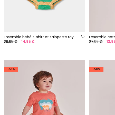
Ensemble bébé t-shirt et salopette rayures multicolore
Ensemble cot
29,95 €
14,95 €
27,95 €
13,9
-50%
-50%