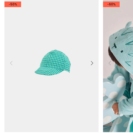
-50%
-60%