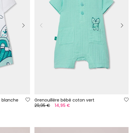
 blanche
Grenouillère bébé coton vert
29,95 €
14,95 €