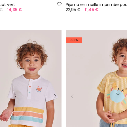
cot vert
Pijama en maille imprimée po
 €
14,35 €
22,95 €
11,45 €
-50%