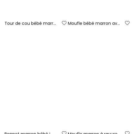
Tour de cou bébé marron imprimé à pois
Moufle bébé marron avec imprimé à pois
19,95 €
15,95 €
Bonnet marron bébé imprimé hibou
Moufle marron à rayures bébé