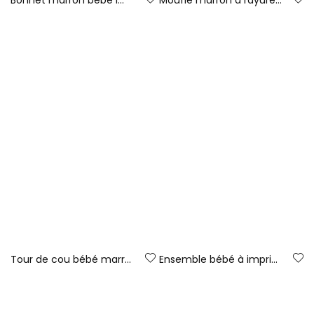
19,95 €
15,95 €
-50%
Tour de cou bébé marron à rayures multicolores
Ensemble bébé à imprimé citrons
19,95 €
39,95 €
19,95 €