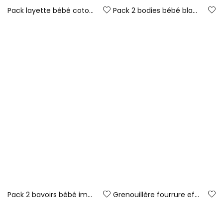
Pack layette bébé coton imprimé animaux
Pack 2 bodies bébé blanc imprimé hiboux
35,95 €
23,95 €
Pack 2 bavoirs bébé imprimé hiboux tostado
Grenouillère fourrure effet mouton bébé écrue avec moutons
15,95 €
47,95 €