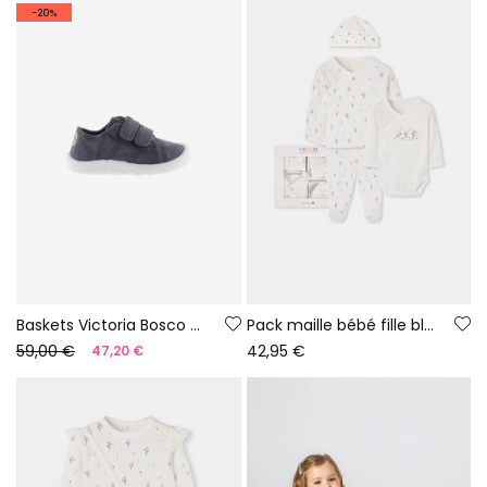
-20%
Baskets Victoria Bosco barefoot en toile couleur nuit
Pack maille bébé fille blanc imprimé fleurs
59,00 €
42,95 €
47,20 €