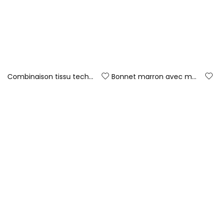
Combinaison tissu technique bébé beige avec girafe
Bonnet marron avec motif cerf bébé
69,95 €
19,95 €