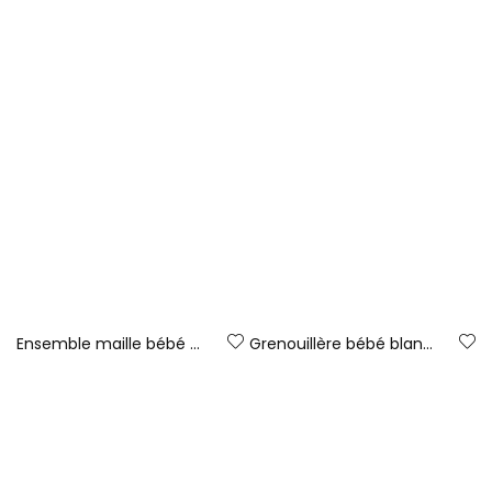
Ensemble maille bébé écru imprimé forêt animaux
Grenouillère bébé blanche brodée ours
42,95 €
29,95 €