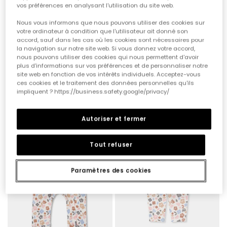
vos préférences en analysant l'utilisation du site web.
Nous vous informons que nous pouvons utiliser des cookies sur
votre ordinateur à condition que l'utilisateur ait donné son
accord, sauf dans les cas où les cookies sont nécessaires pour
la navigation sur notre site web. Si vous donnez votre accord,
nous pouvons utiliser des cookies qui nous permettent d'avoir
plus d'informations sur vos préférences et de personnaliser notre
Robe en maille blanche fleurs brodées hiboux bébé
Grenouillère bébé rose brodée hiboux
site web en fonction de vos intérêts individuels. Acceptez-vous
ces cookies et le traitement des données personnelles qu'ils
29,95 €
29,95 €
impliquent ? https://business.safety.google/privacy/
Autoriser et fermer
Tout refuser
Paramètres des cookies