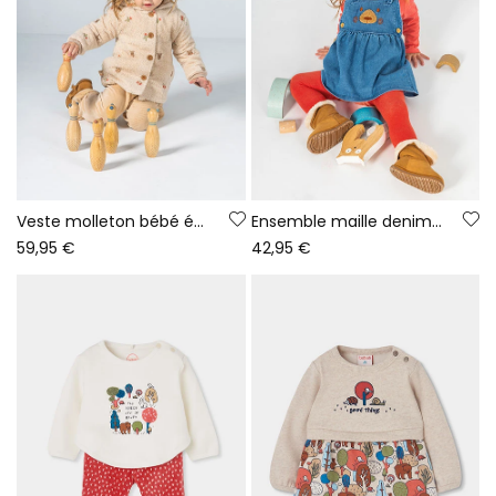
Veste molleton bébé écru broderie fleurs
Ensemble maille denim bébé fille rouge broderie ours
59,95 €
42,95 €