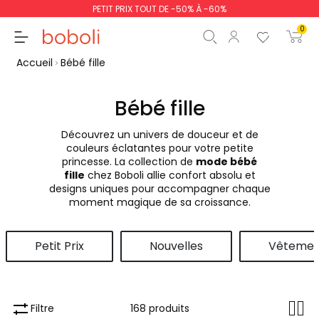
PETIT PRIX TOUT DE -50% À -60%
0
Accueil
Bébé fille
Bébé fille
Découvrez un univers de douceur et de
Sous-total
0,00 €
couleurs éclatantes pour votre petite
princesse. La collection de
mode bébé
Total
0,00 €
fille
chez Boboli allie confort absolu et
designs uniques pour accompagner chaque
poursuit
Commencer la comm
moment magique de sa croissance.
Petit Prix
Nouvelles
Vêtemen
Filtre
168 produits