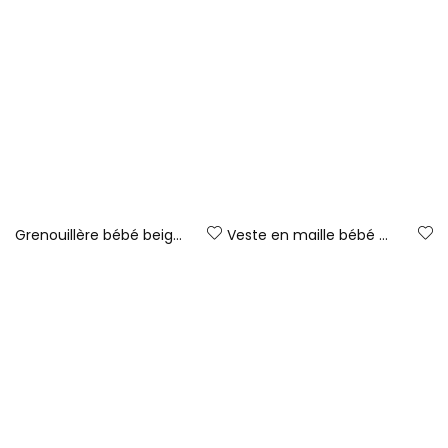
Grenouillère bébé beige imprimée à capuche
Veste en maille bébé marron réversible à rayures
47,95 €
47,95 €