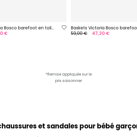
Baskets Victoria Bosco barefoot en toile couleur nuit
20 €
59,00 €
47,20 €
*Remise appliquée sur le
prix saisonnier
s chaussures et sandales pour bébé gar