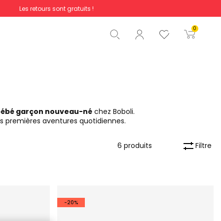
Les retours sont gratuits !
Total
0,00 €
0
Commencer la commande
 bébé garçon nouveau-né
chez Boboli.
ses premières aventures quotidiennes.
Filtre
6 produits
-20%