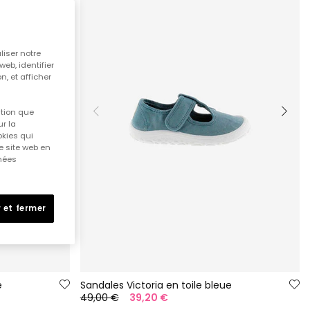
liser notre
web, identifier
n, et afficher
ition que
r la
okies qui
e site web en
nnées
 et fermer
e
Sandales Victoria en toile bleue
49,00 €
39,20 €