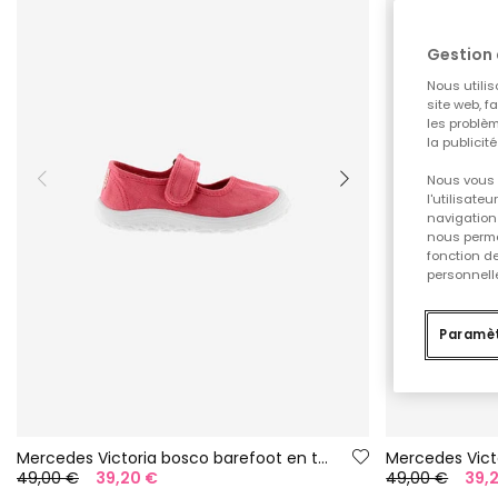
Gestion 
Nous utilis
site web, f
les problèm
la publicit
Nous vous 
l'utilisate
navigation 
nous permet
fonction d
personnelle
Paramèt
Mercedes Victoria bosco barefoot en toile couleur fraise
49,00 €
39,20 €
49,00 €
39,