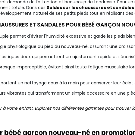
fant demande de l'attention et beaucoup de tendresse. Pour un no
ement totale. Dans ces
Soldes sur les chaussures et sandale
éveloppement naturel de ses petits pieds tout en réalisant des 
CHAUSSURES ET SANDALES POUR BÉBÉ GARÇON NOU
ouple permet d'éviter l'humidité excessive et garde les pieds bien
ie physiologique du pied du nouveau-né, assurant une croissanc
 élastiques doux qui permettent un ajustement rapide et sécurisé
sque imperceptible, évitant ainsi toute fatigue musculaire lo
pportent un nettoyage doux à la main pour conserver leur éclat 
rs vibrantes qui transforment un simple accessoire en une piè
lleur à votre enfant. Explorez nos différentes gammes pour trou
ur bébé garçon nouveau-né en promotion