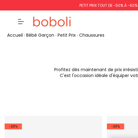
PETIT PRIX TOUT DE -50% À -60
Accueil
Bébé Garçon
Petit Prix
Chaussures
Profitez dès maintenant de prix irrésis
C'est l'occasion idéale d'équiper vo
-20%
-20%