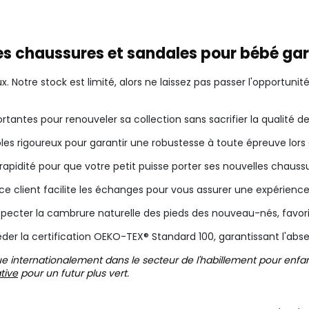
 les chaussures et sandales pour bébé g
ux. Notre stock est limité, alors ne laissez pas passer l'opportu
tantes pour renouveler sa collection sans sacrifier la qualité de
es rigoureux pour garantir une robustesse à toute épreuve lor
rapidité pour que votre petit puisse porter ses nouvelles chauss
vice client facilite les échanges pour vous assurer une expérienc
pecter la cambrure naturelle des pieds des nouveau-nés, favo
séder la certification OEKO-TEX® Standard 100, garantissant l'a
ue internationalement dans le secteur de l'habillement pour enf
ative
pour un futur plus vert.