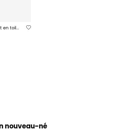
Baskets Victoria Bosco barefoot en toile couleur aloe
çon nouveau-né