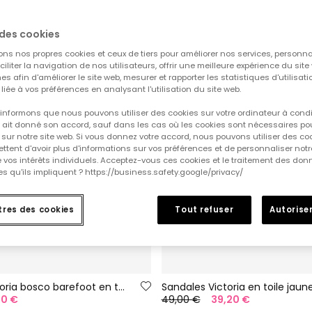
des cookies
ons nos propres cookies et ceux de tiers pour améliorer nos services, personna
aciliter la navigation de nos utilisateurs, offrir une meilleure expérience du site 
es afin d'améliorer le site web, mesurer et rapporter les statistiques d'utilisatio
é liée à vos préférences en analysant l'utilisation du site web.
informons que nous pouvons utiliser des cookies sur votre ordinateur à cond
ur ait donné son accord, sauf dans les cas où les cookies sont nécessaires pou
sur notre site web. Si vous donnez votre accord, nous pouvons utiliser des co
tent d'avoir plus d'informations sur vos préférences et de personnaliser notr
e vos intérêts individuels. Acceptez-vous ces cookies et le traitement des do
s qu'ils impliquent ? https://business.safety.google/privacy/
res des cookies
Tout refuser
Autoriser
Mercedes Victoria bosco barefoot en toile couleur glace
Sandales Victoria en toile jaun
20 €
49,00 €
39,20 €