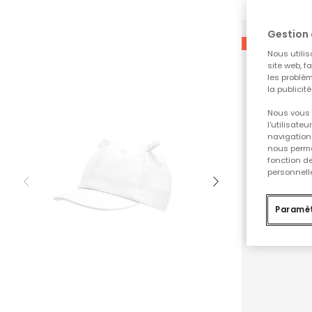
Gestion 
-20%
Nous utilis
site web, f
les problèm
la publicit
Nous vous 
l'utilisate
navigation 
nous permet
fonction d
personnelle
Paramèt