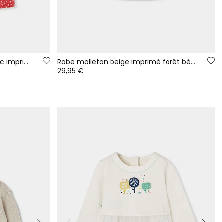
Ensemble maille bébé fille blanc imprimé forêt
Robe molleton beige imprimé forêt bébé
29,95 €