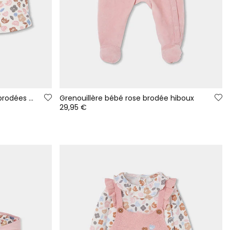
Robe en maille blanche fleurs brodées hiboux bébé
Grenouillère bébé rose brodée hiboux
29,95 €