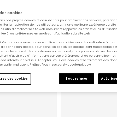
des cookies
-20%
ons nos propres cookies et ceux de tiers pour améliorer nos services, personna
aciliter la navigation de nos utilisateurs, offrir une meilleure expérience du site 
es afin d'améliorer le site web, mesurer et rapporter les statistiques d'utilisatio
é liée à vos préférences en analysant l'utilisation du site web.
informons que nous pouvons utiliser des cookies sur votre ordinateur à cond
ur ait donné son accord, sauf dans les cas où les cookies sont nécessaires pou
sur notre site web. Si vous donnez votre accord, nous pouvons utiliser des co
tent d'avoir plus d'informations sur vos préférences et de personnaliser notr
e vos intérêts individuels. Acceptez-vous ces cookies et le traitement des do
s qu'ils impliquent ? https://business.safety.google/privacy/
res des cookies
Tout refuser
Autoriser