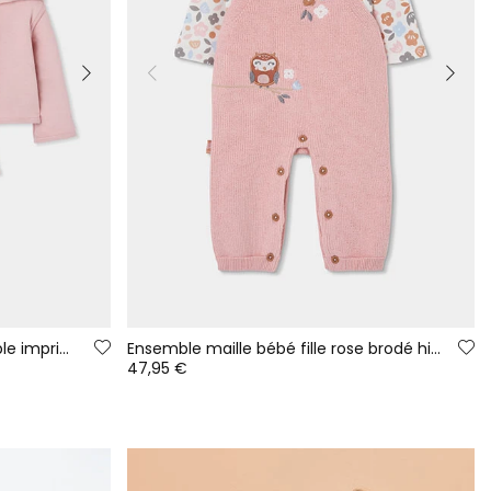
Veste maille bébé rose réversible imprimé fleurs
Ensemble maille bébé fille rose brodé hibou
47,95 €