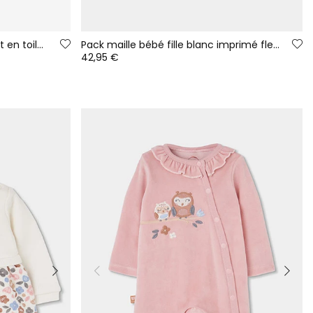
Baskets Victoria Bosco barefoot en toile couleur nuit
Pack maille bébé fille blanc imprimé fleurs
42,95 €