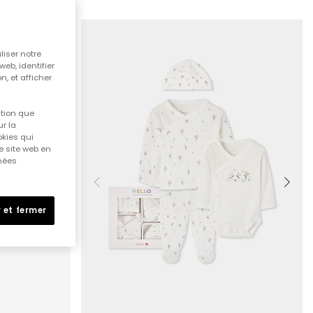
liser notre
web, identifier
n, et afficher
ition que
r la
okies qui
e site web en
nnées
 et fermer