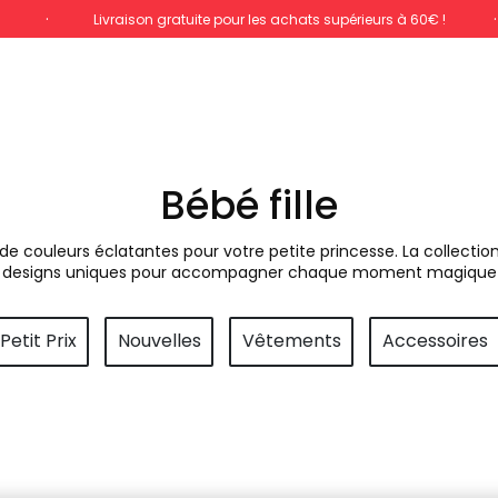
%
Livraison gratuite pour les achats supérieurs à 60€ !
Bébé fille
e couleurs éclatantes pour votre petite princesse. La collectio
t designs uniques pour accompagner chaque moment magique 
Petit Prix
Nouvelles
Vêtements
Accessoires