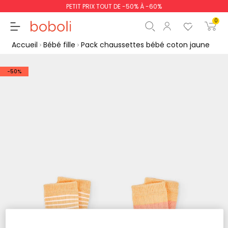
PETIT PRIX TOUT DE -50% À -60%
0
Accueil
Bébé fille
Pack chaussettes bébé coton jaune
-50%
Sous-total
0,00 €
Total
0,00 €
poursuit
Commencer la comm