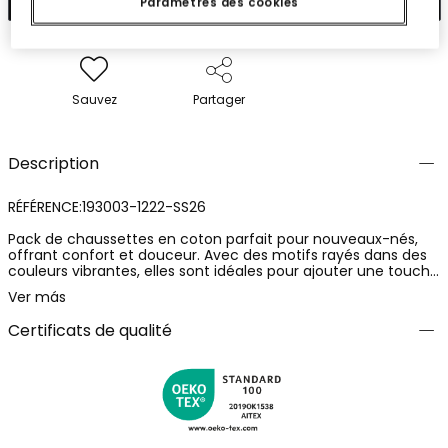
Paramètres des cookies
Sauvez
Partager
Description
RÉFÉRENCE:193003-1222-SS26
Pack de chaussettes en coton parfait pour nouveaux-nés,
offrant confort et douceur. Avec des motifs rayés dans des
couleurs vibrantes, elles sont idéales pour ajouter une touche
de couleur à la garde-robe des tout-petits. Disponibles en
Ver más
tailles : 16/18, 19/21, et 22/24. Ces chaussettes s'adaptent
facilement aux petits pieds en pleine croissance, étant une
Certificats de qualité
option pratique et stylée pour le quotidien.