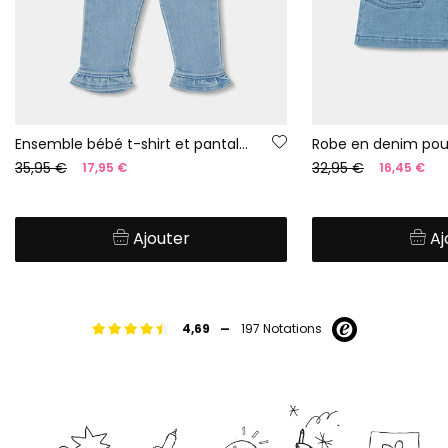
Ensemble bébé t-shirt et pantalon coton
Robe en denim pou
35,95 €
32,95 €
17,95 €
16,45 €
Ajouter
Aj
-
4,69
197 Notations