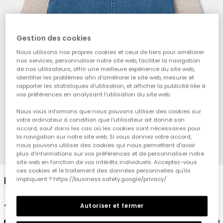
Gestion des cookies
Nous utilisons nos propres cookies et ceux de tiers pour améliorer
nos services, personnaliser notre site web, faciliter la navigation
de nos utilisateurs, offrir une meilleure expérience du site web,
identifier les problèmes afin d'améliorer le site web, mesurer et
rapporter les statistiques d'utilisation, et afficher la publicité liée à
vos préférences en analysant l'utilisation du site web.
Nous vous informons que nous pouvons utiliser des cookies sur
votre ordinateur à condition que l'utilisateur ait donné son
accord, sauf dans les cas où les cookies sont nécessaires pour
la navigation sur notre site web. Si vous donnez votre accord,
nous pouvons utiliser des cookies qui nous permettent d'avoir
1
2
3
4
5
6
7
8
plus d'informations sur vos préférences et de personnaliser notre
site web en fonction de vos intérêts individuels. Acceptez-vous
ces cookies et le traitement des données personnelles qu'ils
Ensemble denim bébé bleu brodé d\'ours
impliquent ? https://business.safety.google/privacy/
42,95 €
Autoriser et fermer