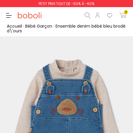
PETIT PRIX TOUT DE -50% À -60%
0
Accueil
Bébé Garçon
Ensemble denim bébé bleu brodé
d\'ours
Sous-total
0,00 €
Total
0,00 €
poursuit
Commencer la comm