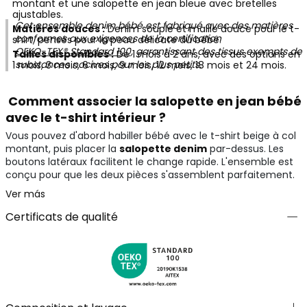
montant et une salopette en jean bleue avec bretelles
ajustables.
Cet ensemble denim bébé est fabriqué avec des matières
Matières douces :
Denim souple et maille douce pour le t-
conformes aux exigences de la certification
shirt, pensés pour la peau délicate du bébé.
OEKO-TEX® Standard 100
, garantissant des tissus exempts de
Tailles disponibles :
De 1 mois à 2 ans, avec des options en
substances nocives pour les plus petits.
1 mois, 3 mois, 6 mois, 9 mois, 12 mois, 18 mois et 24 mois.
Comment associer la salopette en jean bébé
avec le t-shirt intérieur ?
Vous pouvez d'abord habiller bébé avec le t-shirt beige à col
montant, puis placer la
salopette denim
par-dessus. Les
boutons latéraux facilitent le change rapide. L'ensemble est
conçu pour que les deux pièces s'assemblent parfaitement.
Ver más
Certificats de qualité