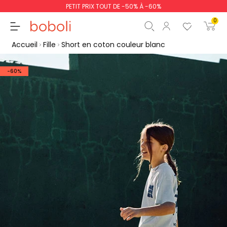
PETIT PRIX TOUT DE -50% À -60%
0
Accueil
Fille
Short en coton couleur blanc
-60%
Sous-total
0,00 €
Total
0,00 €
poursuit
Commencer la comm