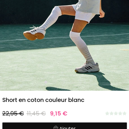
1
2
3
4
5
Short en coton couleur blanc
22,95 €
11,45 €
9,15 €
Ajouter