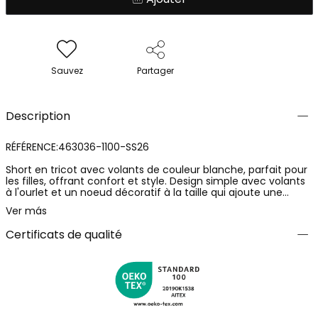
Sauvez
Partager
Description
RÉFÉRENCE:463036-1100-SS26
Short en tricot avec volants de couleur blanche, parfait pour
les filles, offrant confort et style. Design simple avec volants
à l'ourlet et un noeud décoratif à la taille qui ajoute une
touche amusante. Disponible en tailles de 2 à 14 ans, il
Ver más
s'adapte à tous les âges. Style polyvalent qui permet de le
combiner facilement avec d'autres vêtements unis ou
Certificats de qualité
imprimés, faisant de ce short un choix idéal pour cet été.