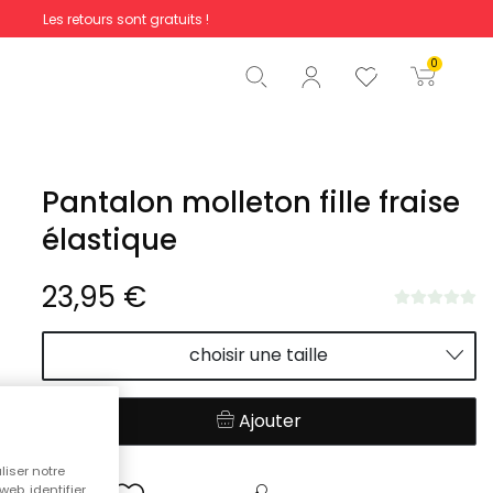
Les retours sont gratuits !
Total
0,00 €
0
Commencer la commande
Pantalon molleton fille fraise
élastique
23,95 €
choisir une taille
Ajouter
liser notre
web, identifier