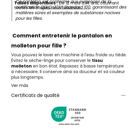
Ce pantalon est conforme aux exigences de la
Tailles disponibles :
De 12 mois à 14 ans, couvrant
certification
OEKO-TEX® Standard 100
, garantissant des
toutes les étapes de croissance.
matières sûres et exemptes de substances nocives
pour les filles.
Comment entretenir le pantalon en
molleton pour fille ?
Vous pouvez le laver en machine à l'eau froide ou tiède.
Évitez le sèche-linge pour conserver le
tissu
molleton
en bon état. Repassez à basse température
si nécessaire. Il conserve ainsi sa douceur et sa couleur
plus longtemps.
Ver más
Certificats de qualité