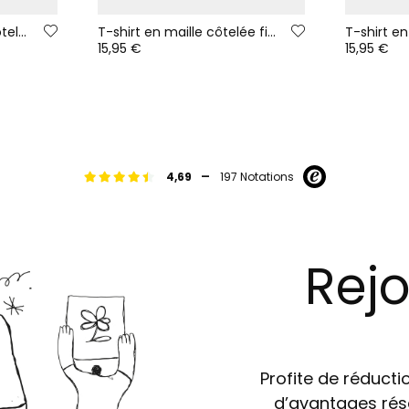
T-shirt fille en maille côtelée blanc col roulé
T-shirt en maille côtelée fille rose avec volant
15,95 €
15,95 €
-
4,69
197 Notations
Rejo
Profite de réductio
d’avantages rés