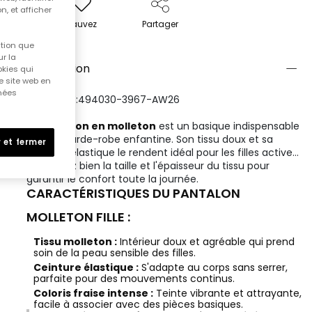
n, et afficher
Sauvez
Partager
ition que
r la
Description
okies qui
e site web en
nnées
RÉFÉRENCE:494030-3967-AW26
Le
pantalon en molleton
est un basique indispensable
dans la garde-robe enfantine. Son tissu doux et sa
 et fermer
ceinture élastique le rendent idéal pour les filles actives.
Choisissez bien la taille et l'épaisseur du tissu pour
garantir le confort toute la journée.
CARACTÉRISTIQUES DU PANTALON
MOLLETON FILLE :
Tissu molleton :
Intérieur doux et agréable qui prend
soin de la peau sensible des filles.
Ceinture élastique :
S'adapte au corps sans serrer,
parfaite pour des mouvements continus.
Coloris fraise intense :
Teinte vibrante et attrayante,
facile à associer avec des pièces basiques.