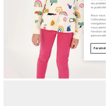
les problèm
la publicit
Nous vous 
l'utilisate
navigation 
nous permet
fonction d
personnelle
Paramèt