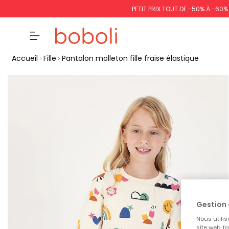
PETIT PRIX TOUT DE -50% À -60
Accueil
Fille
Pantalon molleton fille fraise élastique
Gestion 
Nous utilis
site web, f