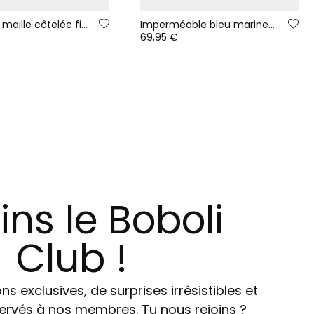
T-shirt en maille côtelée fille gris col montant
Imperméable bleu marine imprimé nature avec capuche
69,95 €
ins le Boboli
Club !
ns exclusives, de surprises irrésistibles et
ervés à nos membres. Tu nous rejoins ?