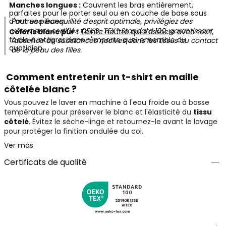
Manches longues :
Couvrent les bras entièrement,
parfaites pour le porter seul ou en couche de base sous
d'autres pièces.
Pour une tranquillité d'esprit optimale, privilégiez des
vêtements certifiés
OEKO-TEX® Standard 100
, garantissant
Coloris blanc pur :
Teinte neutre qui s'associe avec tout,
facile à intégrer dans n'importe quel ensemble du
l'absence de substances nocives dans les tissus au contact
quotidien.
de la peau des filles.
Comment entretenir un t-shirt en maille
côtelée blanc ?
Vous pouvez le laver en machine à l'eau froide ou à basse
température pour préserver le blanc et l'élasticité du
tissu
côtelé
. Évitez le sèche-linge et retournez-le avant le lavage
pour protéger la finition ondulée du col.
Ver más
Certificats de qualité