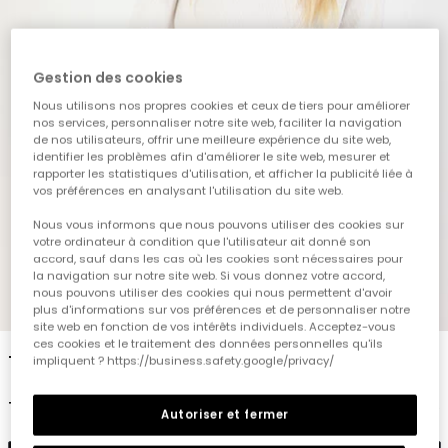
Gestion des cookies
Nous utilisons nos propres cookies et ceux de tiers pour améliorer
nos services, personnaliser notre site web, faciliter la navigation
de nos utilisateurs, offrir une meilleure expérience du site web,
identifier les problèmes afin d'améliorer le site web, mesurer et
rapporter les statistiques d'utilisation, et afficher la publicité liée à
vos préférences en analysant l'utilisation du site web.
Nous vous informons que nous pouvons utiliser des cookies sur
votre ordinateur à condition que l'utilisateur ait donné son
accord, sauf dans les cas où les cookies sont nécessaires pour
la navigation sur notre site web. Si vous donnez votre accord,
nous pouvons utiliser des cookies qui nous permettent d'avoir
1
2
3
4
5
6
plus d'informations sur vos préférences et de personnaliser notre
site web en fonction de vos intérêts individuels. Acceptez-vous
ces cookies et le traitement des données personnelles qu'ils
T-shirt fille en maille côtelée blanc col roulé
impliquent ? https://business.safety.google/privacy/
15,95 €
Autoriser et fermer