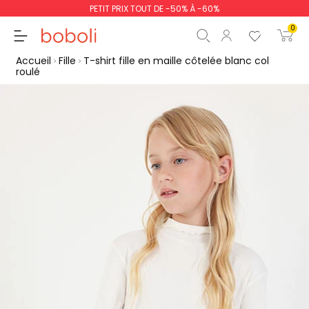
PETIT PRIX TOUT DE -50% À -60%
0
Accueil
Fille
T-shirt fille en maille côtelée blanc col
roulé
Sous-total
0,00 €
Total
0,00 €
poursuit
Commencer la comm