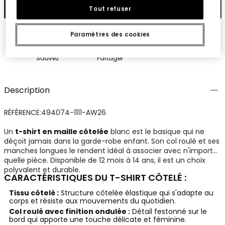
Ajouter
Tout refuser
Paramètres des cookies
Sauvez
Partager
Description
RÉFÉRENCE:494074-1111-AW26
Un
t-shirt en maille côtelée
blanc est le basique qui ne
déçoit jamais dans la garde-robe enfant. Son col roulé et ses
manches longues le rendent idéal à associer avec n'importe
quelle pièce. Disponible de 12 mois à 14 ans, il est un choix
polyvalent et durable.
CARACTÉRISTIQUES DU T-SHIRT CÔTELÉ :
Tissu côtelé :
Structure côtelée élastique qui s'adapte au
corps et résiste aux mouvements du quotidien.
Col roulé avec finition ondulée :
Détail festonné sur le
bord qui apporte une touche délicate et féminine.