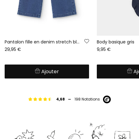
Pantalon fille en denim stretch bleu
Body basique gris
29,95 €
9,95 €
Ajouter
Aj
-
4,68
198 Notations