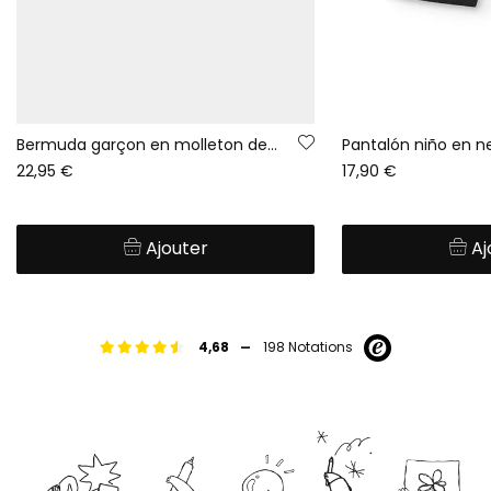
Bermuda garçon en molleton denim noir
Pantalón niño en n
22,95 €
17,90 €
Ajouter
Aj
-
4,68
198 Notations