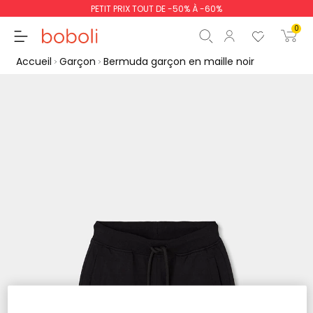
PETIT PRIX TOUT DE -50% À -60%
0
Accueil
Garçon
Bermuda garçon en maille noir
Sous-total
0,00 €
Total
0,00 €
poursuit
Commencer la comm