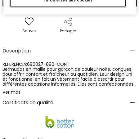
Paramètres des cookies
Sauvez
Partager
Description
REFERENCIA:690027-890-CONT
Bermudas en maille pour garçon de couleur noire, conçues
pour offrir confort et fraîcheur au quotidien. Leur design uni
et fonctionnel en fait un vêtement facile à assortir pour
différentes occasions informelles. Elles sont confectionnées
dans un tissu en maille douce, avec une composition de 100%
Ver más
coton, apportant respirabilité et une sensation agréable au
contact de la peau. Un vêtement pratique et polyvalent,
Certificats de qualité
idéal pour les mois les plus chauds.