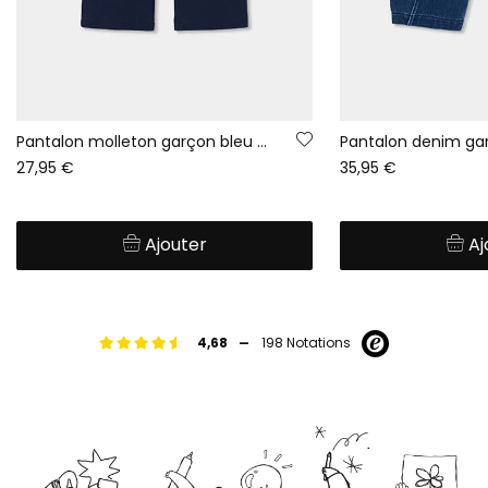
Pantalon molleton garçon bleu marine cargo
27,95 €
35,95 €
Ajouter
Aj
-
4,68
198 Notations