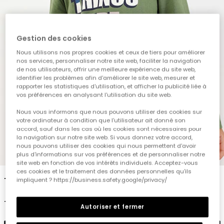
Gestion des cookies
Nous utilisons nos propres cookies et ceux de tiers pour améliorer
nos services, personnaliser notre site web, faciliter la navigation
de nos utilisateurs, offrir une meilleure expérience du site web,
identifier les problèmes afin d'améliorer le site web, mesurer et
rapporter les statistiques d'utilisation, et afficher la publicité liée à
vos préférences en analysant l'utilisation du site web.
Nous vous informons que nous pouvons utiliser des cookies sur
votre ordinateur à condition que l'utilisateur ait donné son
accord, sauf dans les cas où les cookies sont nécessaires pour
la navigation sur notre site web. Si vous donnez votre accord,
nous pouvons utiliser des cookies qui nous permettent d'avoir
1
2
3
4
5
plus d'informations sur vos préférences et de personnaliser notre
site web en fonction de vos intérêts individuels. Acceptez-vous
ces cookies et le traitement des données personnelles qu'ils
T-shirt maille garçon vert imprimé lettres
impliquent ? https://business.safety.google/privacy/
19,95 €
Autoriser et fermer