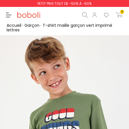
PETIT PRIX TOUT DE -50% À -60%
0
Accueil
Garçon
T-shirt maille garçon vert imprimé
lettres
Sous-total
0,00 €
Total
0,00 €
poursuit
Commencer la comm