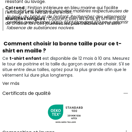
résistant au lavage.
Col rond :
Finition intérieure en bleu marine qui facilite
Ce t-shirt est fabriqué avec des matières respectueuses de
l'enfilage et le retrait sans effort.
la peau du bébé et de l'enfant. Recherchez des vêtements
Manches longues :
Couvrent bien les bras et offrent plus
certifiés avec le label
OEKO-TEX® Standard 100
pour garantir
de chaleur lors des journées les plus fraîches de l'année.
l'absence de substances nocives.
Comment choisir la bonne taille pour ce t-
shirt en maille ?
Ce
t-shirt enfant
est disponible de 12 mois à 10 ans. Mesurez
le tour de poitrine et la taille du garçon avant de choisir. S'il se
situe entre deux tailles, optez pour la plus grande afin que le
vêtement lui dure plus longtemps.
Ver más
Certificats de qualité