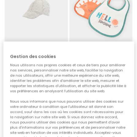
Gestion des cookies
Bonnet bébé rayé
Pack de 2 bavoirs bébé coton blanc
Nous utilisons nos propres cookies et ceux de tiers pour améliorer
15,95 €
7,95 €
12,95 €
6,45 €
6,35 €
5,85 €
nos services, personnaliser notre site web, faciliter la navigation
de nos utilisateurs, offrir une meilleure expérience du site web,
identifier les problèmes afin d'améliorer le site web, mesurer et
rapporter les statistiques d'utilisation, et afficher la publicité liée à
-50%
-60%
vos préférences en analysant l'utilisation du site web.
Nous vous informons que nous pouvons utiliser des cookies sur
votre ordinateur à condition que l'utilisateur ait donné son
accord, sauf dans les cas où les cookies sont nécessaires pour
la navigation sur notre site web. Si vous donnez votre accord,
nous pouvons utiliser des cookies qui nous permettent d'avoir
plus d'informations sur vos préférences et de personnaliser notre
site web en fonction de vos intérêts individuels. Acceptez-vous