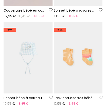
Couverture bébé en coton imprimé
Bonnet bébé à rayures noires et blanches.
32,95 €
16,45 €
19,95 €
13,15 €
9,95 €
-50%
-50%
Bonnet bébé à carreaux bleu et blanc
Pack chaussettes bébé coton jaune
19,95 €
12,95 €
9,95 €
6,45 €