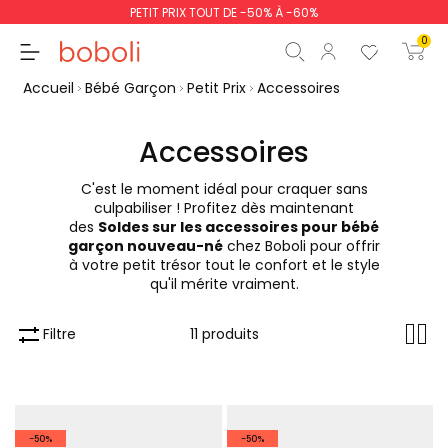
PETIT PRIX TOUT DE -50% À -60%
0
Accueil
Bébé Garçon
Petit Prix
Accessoires
Accessoires
C'est le moment idéal pour craquer sans
Sous-total
0,00 €
culpabiliser ! Profitez dès maintenant
des
Soldes sur les accessoires pour bébé
Total
0,00 €
garçon nouveau-né
chez Boboli pour offrir
à votre petit trésor tout le confort et le style
poursuit
Commencer la comm
qu'il mérite vraiment.
Filtre
11 produits
-50%
-50%