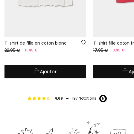
T-shirt de fille en coton blanc.
T-shirt fille coton f
22,95 €
17,95 €
11,45 €
8,95 €
Ajouter
Aj
-
4,69
197 Notations