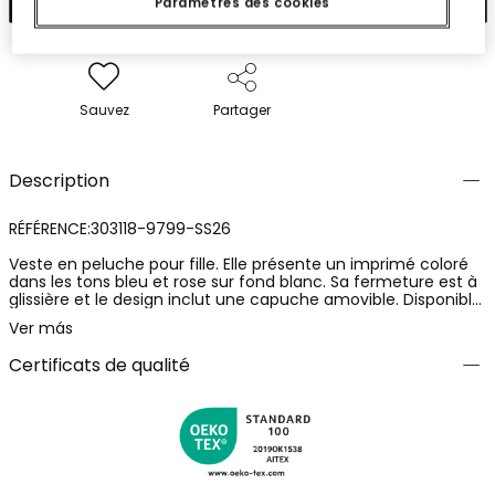
Paramètres des cookies
Sauvez
Partager
Description
RÉFÉRENCE:303118-9799-SS26
Veste en peluche pour fille. Elle présente un imprimé coloré
dans les tons bleu et rose sur fond blanc. Sa fermeture est à
glissière et le design inclut une capuche amovible. Disponible
en tailles allant de 12 mois à 10 ans. Avec ses manches
Ver más
longues, elle est idéale à assortir avec des pantalons et des
jupes, ajoutant une touche gaie à la garde-robe de n'importe
Certificats de qualité
quelle fille.