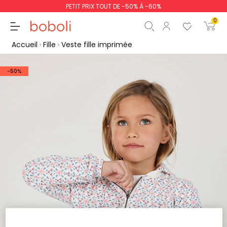
PETIT PRIX TOUT DE -50% À -60%
0
Accueil
Fille
Veste fille imprimée
-50%
Sous-total
0,00 €
Total
0,00 €
poursuit
Commencer la comm