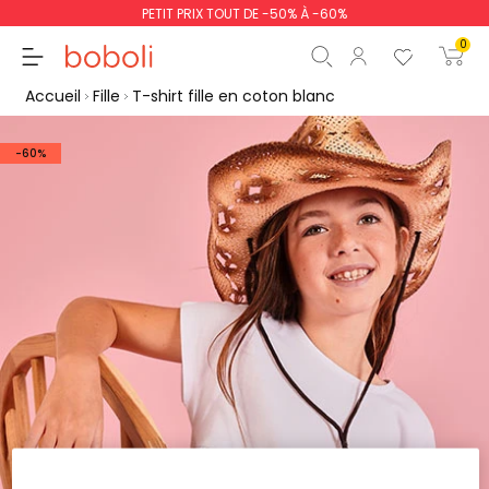
PETIT PRIX TOUT DE -50% À -60%
0
Accueil
Fille
T-shirt fille en coton blanc
-60%
Sous-total
0,00 €
Total
0,00 €
poursuit
Commencer la comm