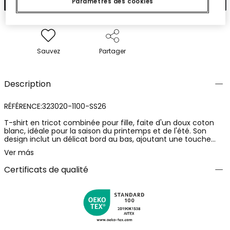
Paramètres des cookies
Sauvez
Partager
Description
RÉFÉRENCE:323020-1100-SS26
T-shirt en tricot combinée pour fille, faite d'un doux coton
blanc, idéale pour la saison du printemps et de l'été. Son
design inclut un délicat bord au bas, ajoutant une touche
élégante. Parfaite pour les bébés de 12 mois jusqu'aux filles de
Ver más
14 ans. La coupe ample offre confort et fraîcheur, étant
adaptée pour le quotidien ou les occasions spéciales. Sa
Certificats de qualité
couleur neutre permet de la combiner facilement avec
divers styles et couleurs de vêtements inférieurs. Une option
polyvalente et pratique qui ajoute une touche de style
classique à la garde-robe enfantine.