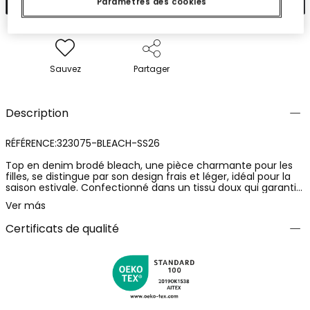
Paramètres des cookies
Sauvez
Partager
Description
RÉFÉRENCE:323075-BLEACH-SS26
Top en denim brodé bleach, une pièce charmante pour les
filles, se distingue par son design frais et léger, idéal pour la
saison estivale. Confectionné dans un tissu doux qui garantit
le confort. La broderie sur l'ourlet ajoute un détail exquis,
Ver más
tandis que sa couleur bleu clair offre une touche fraîche et
intemporelle. Parfait pour être associé à des jupes ou des
Certificats de qualité
shorts pour un look décontracté. Disponible en tailles de 12
mois à 14 ans, s'adaptant aux différentes étapes de
croissance. Une option polyvalente pour la garde-robe
quotidienne.