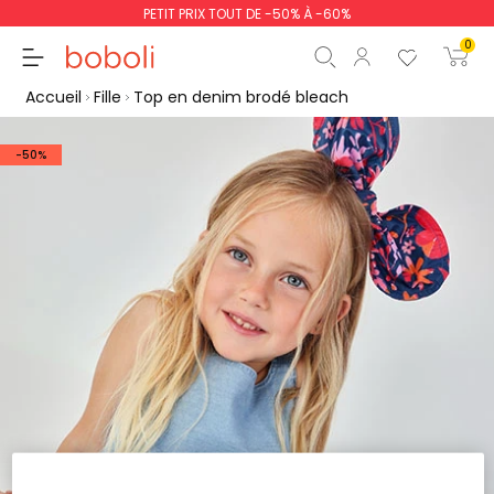
PETIT PRIX TOUT DE -50% À -60%
0
Accueil
Fille
Top en denim brodé bleach
-50%
Sous-total
0,00 €
Total
0,00 €
poursuit
Commencer la comm