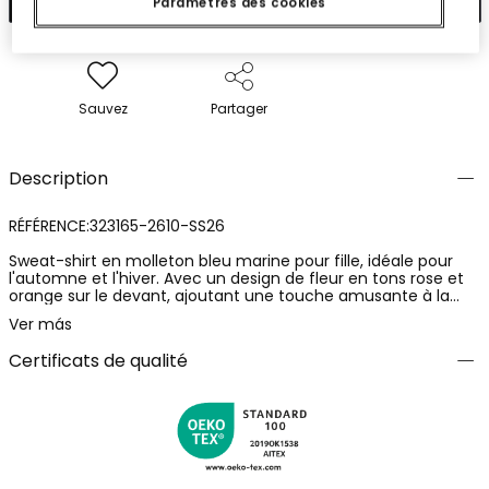
Paramètres des cookies
Sauvez
Partager
Description
RÉFÉRENCE:323165-2610-SS26
Sweat-shirt en molleton bleu marine pour fille, idéale pour
l'automne et l'hiver. Avec un design de fleur en tons rose et
orange sur le devant, ajoutant une touche amusante à la
tenue. Confectionnée dans un tissu de molleton doux, elle
Ver más
offre chaleur et confort. Dotée d'un col rond et de manches
longues, parfaite pour garder la chaleur. Disponible en tailles
Certificats de qualité
de 12 mois à 14 ans. Vêtement polyvalent, facile à assortir
avec un jean ou un legging, parfait pour un usage quotidien
ou pour des occasions décontractées.