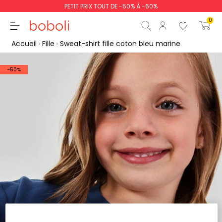
PETIT PRIX TOUT DE -50% À -60%
0
Accueil
Fille
Sweat-shirt fille coton bleu marine
-50%
Sous-total
0,00 €
Total
0,00 €
poursuit
Commencer la comm