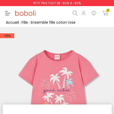
PETIT PRIX TOUT DE -50% À -60%
0
Accueil
Fille
Ensemble fille coton rose
-50%
Sous-total
0,00 €
Total
0,00 €
poursuit
Commencer la comm