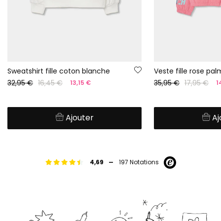
Sweatshirt fille coton blanche
Veste fille rose pal
32,95 €
16,45 €
35,95 €
17,95 €
13,15 €
1
Ajouter
Aj
-
4,69
197 Notations