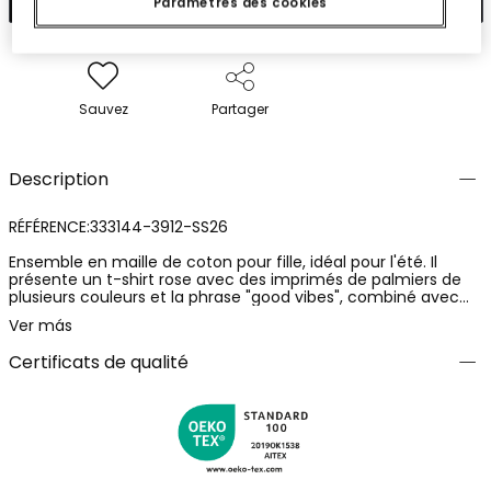
Paramètres des cookies
Sauvez
Partager
Description
RÉFÉRENCE:333144-3912-SS26
Ensemble en maille de coton pour fille, idéal pour l'été. Il
présente un t-shirt rose avec des imprimés de palmiers de
plusieurs couleurs et la phrase "good vibes", combiné avec
des leggings à rayures blanches et roses. Douceur et confort
Ver más
parfaits pour des journées de jeu et de détente. Disponible en
tailles de 12 mois à 12 ans. Design joyeux et coloré qui ajoute
Certificats de qualité
une touche de fraîcheur et de style jeune, faisant de cet
ensemble une option polyvalente et charmante pour la
saison.