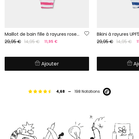
Maillot de bain fille à rayures roses et blanches UPF50+
Bikini à rayures UPF
29,95 €
14,95 €
29,95 €
14,95 €
11,95 €
1
Ajouter
Aj
-
4,68
198 Notations