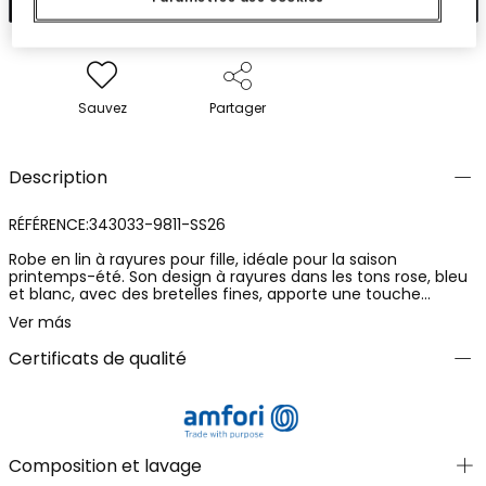
Sauvez
Partager
Description
RÉFÉRENCE:343033-9811-SS26
Robe en lin à rayures pour fille, idéale pour la saison
printemps-été. Son design à rayures dans les tons rose, bleu
et blanc, avec des bretelles fines, apporte une touche
fraîche et joyeuse. Les petites poches avec des détails
Ver más
jaunes et blancs ajoutent charme et fonctionnalité.
Disponible en tailles de 12 mois à 10 ans, elle est parfaite pour
Certificats de qualité
différents âges. Le tissu doux assure un confort tout au long
de la journée. C'est un vêtement polyvalent, pouvant être
assorti avec des leggings ou des shorts pour créer un look
décontracté et amusant.
Composition et lavage