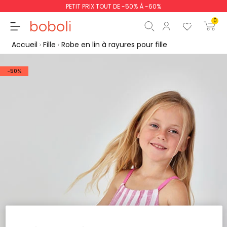
PETIT PRIX TOUT DE -50% À -60%
0
Accueil
Fille
Robe en lin à rayures pour fille
-50%
Sous-total
0,00 €
Total
0,00 €
poursuit
Commencer la comm