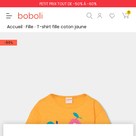
PETIT PRIX TOUT DE -50% À -60%
0
Accueil
Fille
T-shirt fille coton jaune
-50%
Sous-total
0,00 €
Total
0,00 €
poursuit
Commencer la comm