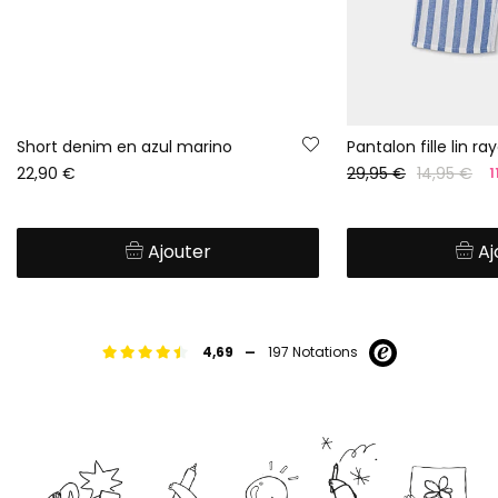
Short denim en azul marino
Pantalon fille lin ra
22,90 €
29,95 €
14,95 €
1
Ajouter
Aj
-
4,69
197 Notations