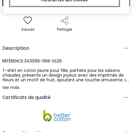
Paramètres des cookies
Sauvez
Partager
Description
RÉFÉRENCE:343099-1168-SS26
T-shirt en coton jaune pour fille, parfaite pour les saisons
chaudes, présente un design joyeux avec des imprimés de
fleurs et un motif de fruit, ajoutant une touche amusante. Le
tissu doux et confortable est idéal pour un usage quotidien.
Ver más
Elle dispose d'un détail de noeud à l'avant qui lui donne un
style moderne. Disponible en tailles de 12 mois à 14 ans, cette
Certificats de qualité
T-shirt se combine facilement avec divers styles, offrant une
grande polyvalence pour la garde-robe des filles.