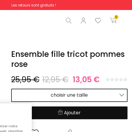
Les retours sont gratuits !
Total
0,00 €
0
Commencer la commande
Ensemble fille tricot pommes
rose
25,95 €
12,95 €
13,05 €
choisir une taille
Ajouter
liser notre
web, identifier