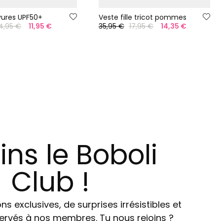
ayures UPF50+
Veste fille tricot pommes
4,95 €
11,95 €
35,95 €
17,95 €
14,35 €
ins le Boboli
Club !
ns exclusives, de surprises irrésistibles et
ervés à nos membres. Tu nous rejoins ?