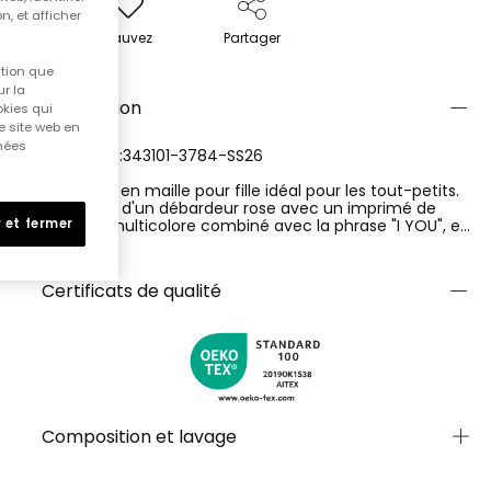
n, et afficher
Sauvez
Partager
ition que
r la
Description
okies qui
e site web en
nnées
RÉFÉRENCE:343101-3784-SS26
Ensemble en maille pour fille idéal pour les tout-petits.
Composé d'un débardeur rose avec un imprimé de
pomme multicolore combiné avec la phrase "I YOU", et
 et fermer
de leggings avec des motifs de pommes colorées, c'est
Ver más
un ensemble amusant et vibrant. Le tissu est doux et
confortable, parfait pour un usage quotidien. Disponible
Certificats de qualité
en tailles de 12 mois à 5 ans. Son design accrocheur et
ses couleurs font de cet ensemble un choix charmant
pour toute occasion décontractée.
Composition et lavage