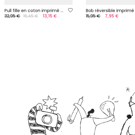
Pull fille en coton imprimé rose
Bob réversible imprimé
32,95 €
16,45 €
13,15 €
15,95 €
7,95 €