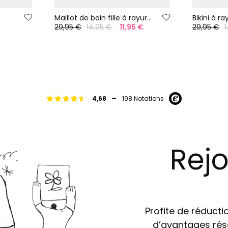
Maillot de bain fille à rayures roses et blanches UPF50+
Bikini à r
29,95 €
14,95 €
11,95 €
29,95 €
1
-
4,68
198 Notations
Rejo
Profite de réductio
d’avantages rés