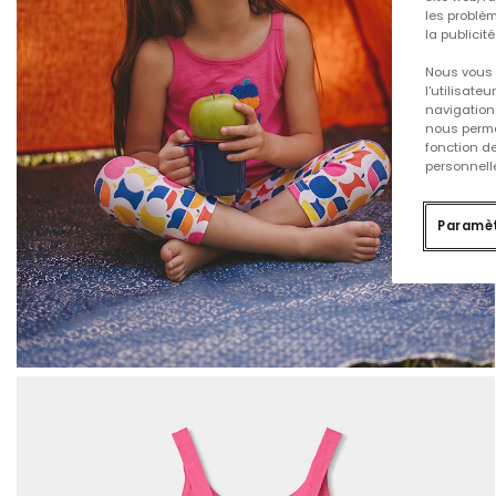
les problèm
la publicit
Nous vous 
l'utilisate
navigation 
nous permet
fonction d
personnelle
Paramèt