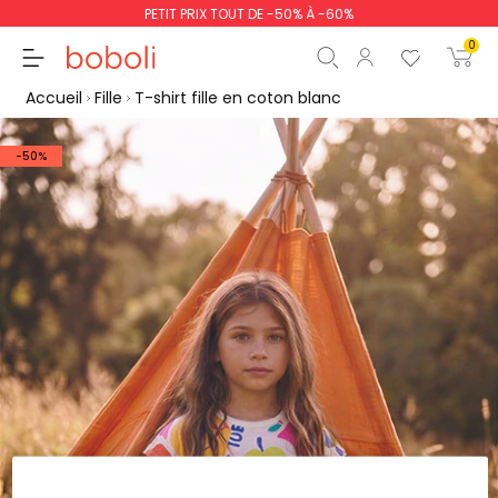
PETIT PRIX TOUT DE -50% À -60%
0
Accueil
Fille
T-shirt fille en coton blanc
-50%
Sous-total
0,00 €
Total
0,00 €
poursuit
Commencer la comm