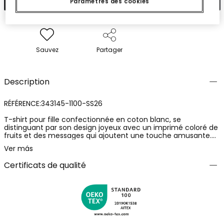
Paramètres des cookies
Sauvez
Partager
Description
RÉFÉRENCE:343145-1100-SS26
T-shirt pour fille confectionnée en coton blanc, se
distinguant par son design joyeux avec un imprimé coloré de
fruits et des messages qui ajoutent une touche amusante.
Son tissu doux garantit le confort, idéal pour les peaux
Ver más
sensibles. Disponible en tailles de 12 mois à 14 ans, parfaite
pour toute occasion décontractée. Le design à manches
Certificats de qualité
courtes et col rond la rend idéale pour un usage quotidien,
permettant des combinaisons polyvalentes avec des shorts
ou des jupes pour un look frais et jeune. C'est un choix
charmant pour ajouter de la couleur à la garde-robe de
toute fille.