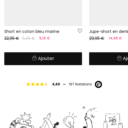
Short en coton bleu marine
Jupe-short en den
22,95 €
11,45 €
29,95 €
9,15 €
14,95 €
Ajouter
Aj
-
4,69
197 Notations