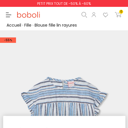
PETIT PRIX TOUT DE -50% À -60%
0
Accueil
Fille
Blouse fille lin rayures
-55%
Sous-total
0,00 €
Total
0,00 €
poursuit
Commencer la comm