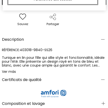
Sauvez
Partager
Description
RÉFÉRENCE:403018-9840-SS26
Tunique en lin pour fille qui allie style et fonctionnalité, idéale
pour l'été. Elle présente un design rayé en tons de bleu et
blanc, avec une coupe ample qui garantit le confort. Les
manches ont un délicat volant qui ajoute une touche
Ver más
élégante. Disponible en tailles allant de 12 mois à 14 ans, elle
s'adapte à divers âges. Elle est fabriquée à partir d'un
Certificats de qualité
matériau léger, parfait pour rester au frais lors des journées
chaudes. Idéale pour être assortie avec des shorts ou des
leggings pour un look décontracté et frais.
Composition et lavage