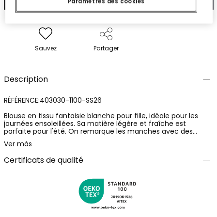
Paramètres des cookies
Sauvez
Partager
Description
RÉFÉRENCE:403030-1100-SS26
Blouse en tissu fantaisie blanche pour fille, idéale pour les
journées ensoleillées. Sa matière légère et fraîche est
parfaite pour l'été. On remarque les manches avec des
détails brodés de couleurs vibrantes, qui ajoutent une touche
Ver más
amusante et élégante. Disponible en tailles de 12 mois à 14
ans. Cette blouse se marie parfaitement avec des shorts ou
Certificats de qualité
des jupes pour un look décontracté mais stylé en toute
occasion.