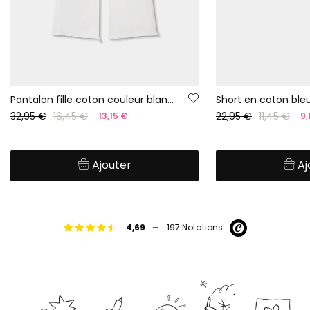
Pantalon fille coton couleur blanche
Short en coton ble
32,95 €
16,45 €
22,95 €
11,45 €
13,15 €
9,
Ajouter
Aj
-
4,69
197 Notations