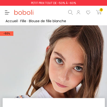
PETIT PRIX TOUT DE -50% À -60%
0
Accueil
Fille
Blouse de fille blanche
-50%
Sous-total
0,00 €
Total
0,00 €
poursuit
Commencer la comm