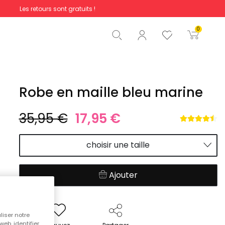
Les retours sont gratuits !
Total
0,00 €
0
Commencer la commande
Robe en maille bleu marine
35,95 €
17,95 €
choisir une taille
Ajouter
liser notre
web, identifier