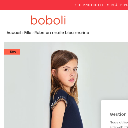
PETIT PRIX TOUT DE -50% À -60
Accueil
Fille
Robe en maille bleu marine
-50%
Gestion 
Nous utilis
site web, f