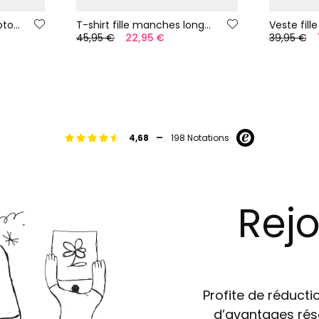
Veste en jean fillette coton délavé
T-shirt fille manches longues en coton blanc
Veste fill
45,95 €
22,95 €
39,95 €
-
4,68
198 Notations
Rejo
Profite de réductio
d’avantages rés