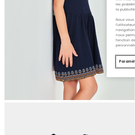
les problèm
la publicit
Nous vous 
l'utilisate
navigation 
nous permet
fonction d
personnelle
Paramèt