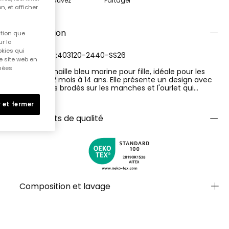
Sauvez
Partager
n, et afficher
Description
ition que
r la
okies qui
RÉFÉRENCE:403120-2440-SS26
e site web en
nnées
Robe en maille bleu marine pour fille, idéale pour les
âges de 12 mois à 14 ans. Elle présente un design avec
des détails brodés sur les manches et l'ourlet qui
ajoutent une touche charmante et unique. Fabriquée
Ver más
dans un tissu doux et confortable, elle est parfaite pour
 et fermer
un usage quotidien. Ses manches courtes et son col
Certificats de qualité
rond apportent fraîcheur et style, tandis que les poches
latérales augmentent sa fonctionnalité. Cette robe
peut se combiner facilement avec des leggings ou des
vestes pour un look polyvalent en toute saison.
Composition et lavage