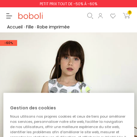
PETIT PRIX TOUT DE -50% À -60%
0
Accueil
Fille
Robe imprimée
-60%
Sous-total
0,00 €
Total
0,00 €
poursuit
Commencer la comm
Gestion des cookies
Nous utilisons nos propres cookies et ceux de tiers pour améliorer
nos services, personnaliser notre site web, faciliter la navigation
de nos utilisateurs, offrir une meilleure expérience du site web,
identifier les problèmes afin d'améliorer le site web, mesurer et