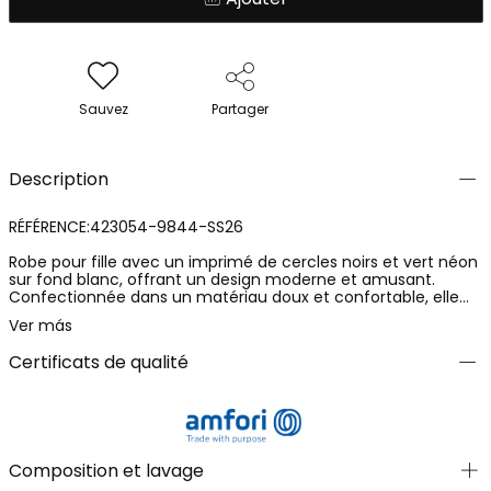
Sauvez
Partager
Description
RÉFÉRENCE:423054-9844-SS26
Robe pour fille avec un imprimé de cercles noirs et vert néon
sur fond blanc, offrant un design moderne et amusant.
Confectionnée dans un matériau doux et confortable, elle
est idéale pour un usage quotidien au printemps et en été.
Ver más
Son design sans manches et son volant latéral ajoutent une
touche distinctive. Disponible en tailles allant de 2 à 14 ans,
Certificats de qualité
elle s'adapte à divers âges. Parfait pour assortir avec des
accessoires colorés ou neutres, un choix polyvalent pour
toute occasion spéciale ou pour le quotidien.
Composition et lavage