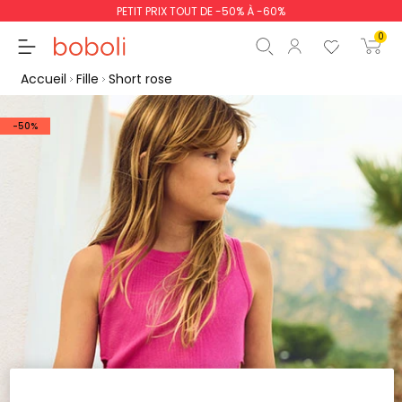
PETIT PRIX TOUT DE -50% À -60%
0
Accueil
Fille
Short rose
-50%
Sous-total
0,00 €
Total
0,00 €
poursuit
Commencer la comm