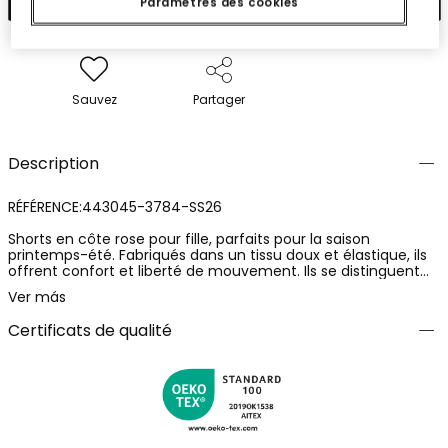
Paramètres des cookies
Sauvez
Partager
Description
RÉFÉRENCE:443045-3784-SS26
Shorts en côte rose pour fille, parfaits pour la saison
printemps-été. Fabriqués dans un tissu doux et élastique, ils
offrent confort et liberté de mouvement. Ils se distinguent
par leur design simple et leur couleur vive qui ajoute une
Ver más
touche joyeuse à l'ensemble. Disponibles en tailles allant de 2
ans à 14 ans, ils sont idéaux pour divers styles et occasions
Certificats de qualité
décontractées. Le cordon à la taille assure un ajustement
parfait, faisant d'eux un vêtement pratique et polyvalent
pour un usage quotidien.