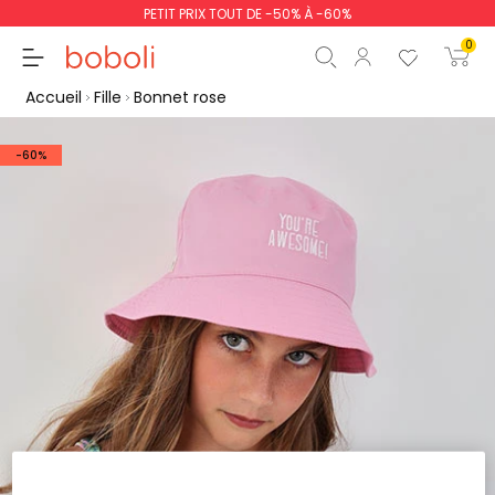
PETIT PRIX TOUT DE -50% À -60%
0
Accueil
Fille
Bonnet rose
-60%
Sous-total
0,00 €
Total
0,00 €
poursuit
Commencer la comm