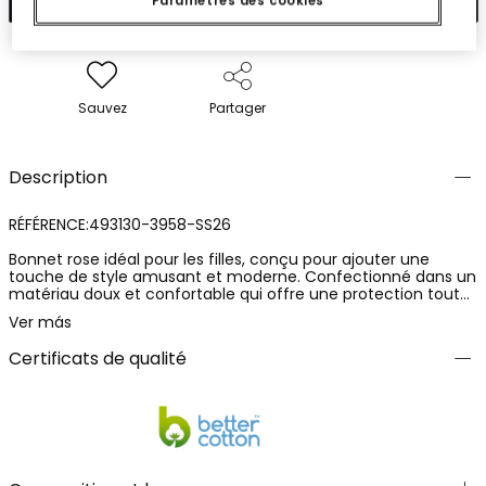
Paramètres des cookies
Sauvez
Partager
Description
RÉFÉRENCE:493130-3958-SS26
Bonnet rose idéal pour les filles, conçu pour ajouter une
touche de style amusant et moderne. Confectionné dans un
matériau doux et confortable qui offre une protection tout
en assurant un ajustement parfait. Les tailles vont de 12 mois
Ver más
à 12 ans (S/48, M/50, L/52, XL/54). Design uni avec une
broderie qui ajoute un détail unique. Parfait pour toutes les
Certificats de qualité
saisons, ce bonnet se marie facilement avec différentes
tenues pour un look décontracté charmant.