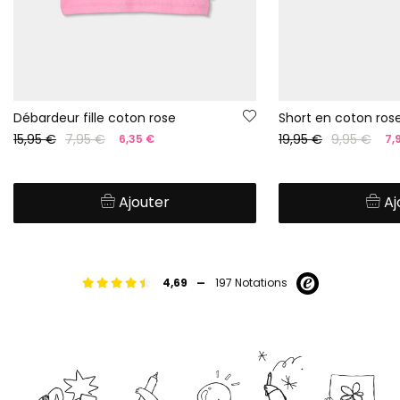
Débardeur fille coton rose
Short en coton ros
15,95 €
7,95 €
19,95 €
9,95 €
6,35 €
7,
Ajouter
Aj
-
4,69
197 Notations