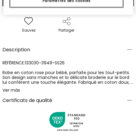
Paramètres des cookies
Sauvez
Partager
Description
RÉFÉRENCE:133030-3949-SS26
Robe en coton rose pour bébé, parfaite pour les tout-petits.
Son design sans manches et la délicate broderie sur le bord
lui confèrent une touche élégante. Fabriqué en coton doux, il
est idéal pour assurer le confort. Les tailles disponibles vont
Ver más
de 1M à 24M, s'adaptant à la croissance de votre bébé. La
couleur rose douce le rend polyvalent pour toutes les
Certificats de qualité
occasions, tandis que sa légèreté en fait une option parfaite
pour les climats chauds. Associez-le avec des accessoires
simples pour un look adorable et frais.