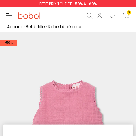
PETIT PRIX TOUT DE -50% À -60%
0
Accueil
Bébé fille
Robe bébé rose
-50%
Sous-total
0,00 €
Total
0,00 €
poursuit
Commencer la comm