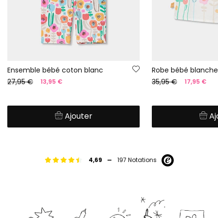
Ensemble bébé coton blanc
Robe bébé blanche
27,95 €
35,95 €
13,95 €
17,95 €
Ajouter
Aj
-
4,69
197 Notations