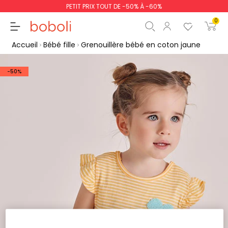
PETIT PRIX TOUT DE -50% À -60%
0
Accueil
Bébé fille
Grenouillère bébé en coton jaune
-50%
Sous-total
0,00 €
Total
0,00 €
poursuit
Commencer la comm