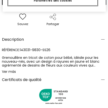
Paramètres des cookies
Sauvez
Partager
Description
RÉFÉRENCE:143031-9830-SS26
Grenouillère en tricot de coton pour bébé, idéale pour les
nouveau-nés, avec un design à rayures en jaune et blanc
agrémenté de dessins de fleurs aux couleurs vives qui
ajoutent une touche joyeuse et amusante. Le vêtement a un
Ver más
col rond et des manches courtes à volants. Disponible en
tailles allant de 0 mois à 24 mois, s'adaptant parfaitement à
Certificats de qualité
la croissance du bébé. Sa matière douce et légère le rend
parfait pour préserver le confort tout au long de la journée.