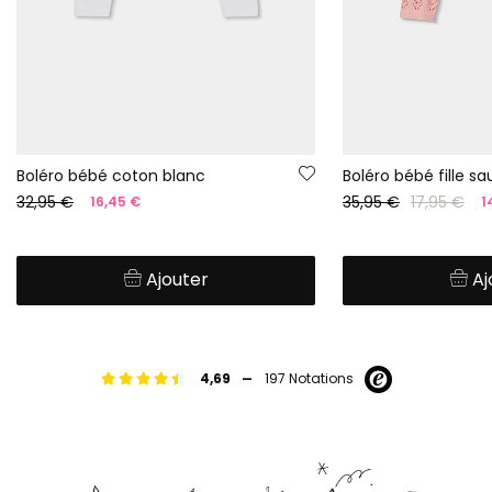
Boléro bébé coton blanc
Boléro bébé fille 
32,95 €
35,95 €
17,95 €
16,45 €
1
Ajouter
Aj
-
4,69
197 Notations