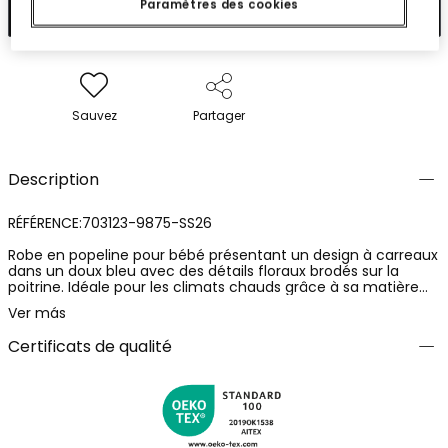
Paramètres des cookies
Ajouter
Sauvez
Partager
Description
RÉFÉRENCE:703123-9875-SS26
Robe en popeline pour bébé présentant un design à carreaux
dans un doux bleu avec des détails floraux brodés sur la
poitrine. Idéale pour les climats chauds grâce à sa matière
légère et fraîche. Disponible en tailles de 1 mois à 2 ans, elle
Ver más
s'adapte parfaitement à la croissance des tout-petits. Sans
manches et avec une coupe ample, elle offre confort et
Certificats de qualité
liberté de mouvement. Parfaite pour des occasions spéciales
ou des sorties en plein air, ajoutant une touche de fraîcheur
et de charme à la garde-robe de votre bébé.