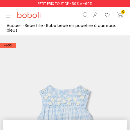
PETIT PRIX TOUT DE -50% À -60%
0
Accueil
Bébé fille
Robe bébé en popeline à carreaux
bleus
-50%
Sous-total
0,00 €
Total
0,00 €
poursuit
Commencer la comm