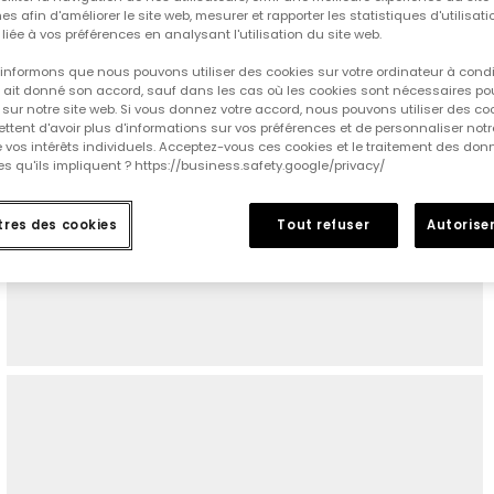
es afin d'améliorer le site web, mesurer et rapporter les statistiques d'utilisatio
é liée à vos préférences en analysant l'utilisation du site web.
informons que nous pouvons utiliser des cookies sur votre ordinateur à cond
ur ait donné son accord, sauf dans les cas où les cookies sont nécessaires pou
sur notre site web. Si vous donnez votre accord, nous pouvons utiliser des co
tent d'avoir plus d'informations sur vos préférences et de personnaliser notr
e vos intérêts individuels. Acceptez-vous ces cookies et le traitement des do
s qu'ils impliquent ? https://business.safety.google/privacy/
res des cookies
Tout refuser
Autoriser