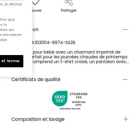
n, et afficher
Sauvez
Partager
ition que
r la
Description
okies qui
e site web en
nnées
REFERENCIA:103004-9974-SS26
Ensemble pour bébé avec un charmant imprimé de
citrons, parfait pour les journées chaudes de printemps
et d’été. Comprend un t-shirt croisé, un pantalon avec
 et fermer
pieds et un bonnet assorti, confectionnés dans un doux
Ver más
coton qui respecte la peau du bébé. Son design
confortable et fonctionnel facilite le change et permet
Certificats de qualité
une grande liberté de mouvement. L’imprimé joyeux
ajoute une touche fraîche et amusante, idéale pour
accompagner les premières aventures du petit.
Composition et lavage