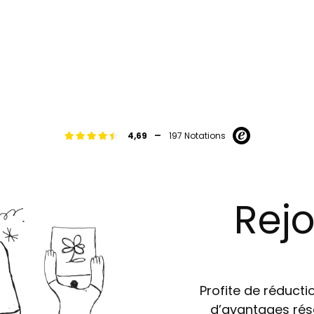
-
4,69
197 Notations
Rejo
Profite de réductio
d’avantages rés