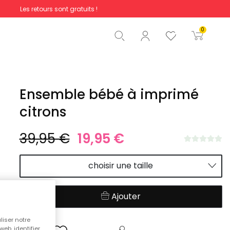
Les retours sont gratuits !
Total
0,00 €
0
Commencer la commande
Ensemble bébé à imprimé
citrons
39,95 €
19,95 €
choisir une taille
Ajouter
liser notre
web, identifier