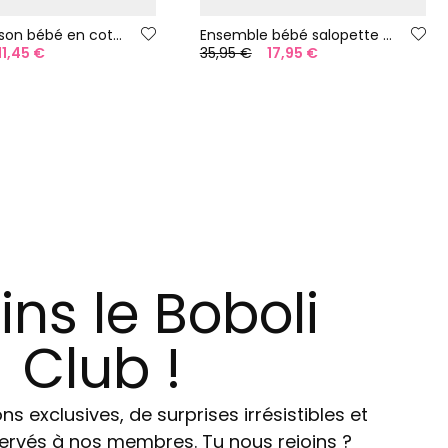
Combinaison bébé en coton blanc
Ensemble bébé salopette à carreaux en coton
11,45 €
35,95 €
17,95 €
ins le Boboli
Club !
ns exclusives, de surprises irrésistibles et
ervés à nos membres. Tu nous rejoins ?