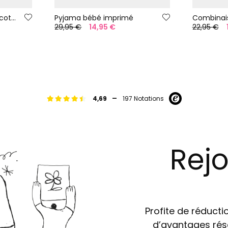
Esemble pour bébé en coton orange
Pyjama bébé imprimé
29,95 €
14,95 €
22,95 €
-
4,69
197 Notations
Rejo
Profite de réductio
d’avantages rés