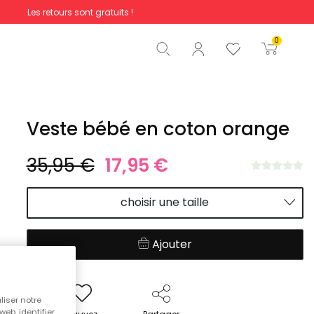
Les retours sont gratuits !
Total
0,00 €
0
Commencer la commande
Veste bébé en coton orange
35,95 €
17,95 €
choisir une taille
Ajouter
liser notre
web, identifier